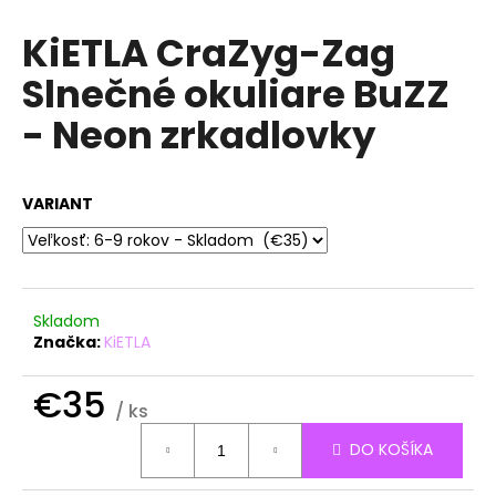
á
KiETLA CraZyg-Zag
j
Slnečné okuliare BuZZ
s
ť
- Neon zrkadlovky
?
VARIANT
HĽADAŤ
Skladom
Značka:
KiETLA
O
d
€35
p
/ ks
o
Jednotková
r
DO KOŠÍKA
cena:
ú