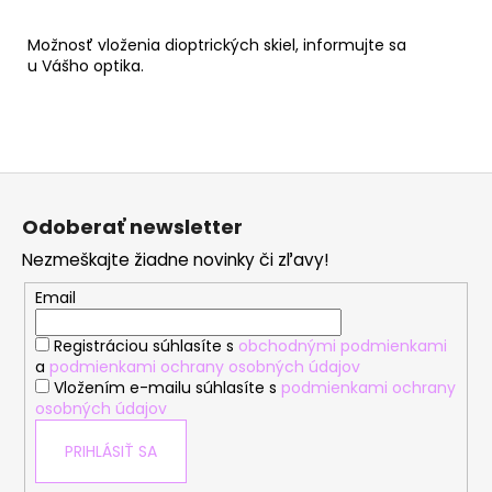
Možnosť vloženia dioptrických skiel, informujte sa
u Vášho optika.
Z
á
Odoberať newsletter
p
Nezmeškajte žiadne novinky či zľavy!
ä
t
Email
i
Registráciou súhlasíte s
obchodnými podmienkami
e
a
podmienkami ochrany osobných údajov
Vložením e-mailu súhlasíte s
podmienkami ochrany
osobných údajov
PRIHLÁSIŤ SA