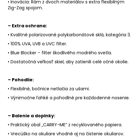
• Inovácia: Rám z dvoch materiálov s extra flexibilným
Zig-Zag spojom.
– Extra ochrana:
• Kvalitné polarizované polykarbonátové sklá, kategória 3.
• 100% UVA, UVB a UVC filter.
• Blue Blocker – filter škodlivého modrého svetla.
• Dostatočná veľkosť skiel, aby zatienili celé očné okolie.
– Pohodlie:
• Flexibilné, bočnice netlačia za ušami.
• Výnimočne ľahké a pohodlné pre každodenné nosenie.
– Balenie a doplnky:
• Praktický obal „CARRY-ME“ z recyklovaného papiera.
• Vrecúško na okuliare vhodné aj na čistenie okuliarov.