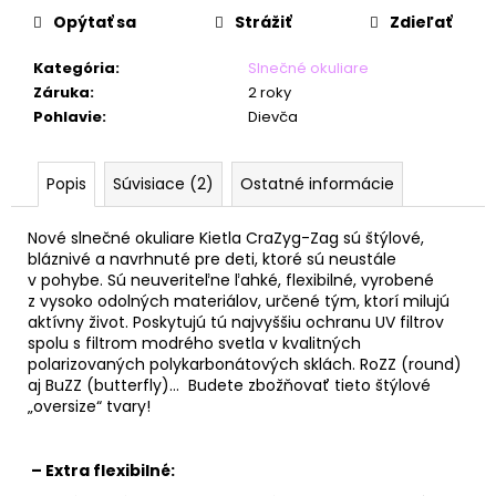
č
Opýtať sa
Strážiť
Zdieľať
a
m
Kategória
:
Slnečné okuliare
e
Záruka
:
2 roky
Pohlavie
:
Dievča
Popis
Súvisiace (2)
Ostatné informácie
Nové slnečné okuliare Kietla CraZyg-Zag sú štýlové,
bláznivé a navrhnuté pre deti, ktoré sú neustále
v pohybe. Sú neuveriteľne ľahké, flexibilné, vyrobené
z vysoko odolných materiálov, určené tým, ktorí milujú
aktívny život. Poskytujú tú najvyššiu ochranu UV filtrov
spolu s filtrom modrého svetla v kvalitných
polarizovaných polykarbonátových sklách. RoZZ (round)
aj BuZZ (butterfly)… Budete zbožňovať tieto štýlové
„oversize“ tvary!
– Extra flexibilné: