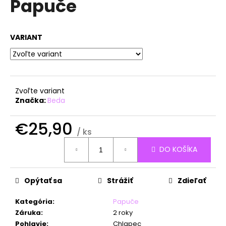
Papuče
á
j
s
VARIANT
ť
?
Zvoľte variant
Značka:
Beda
HĽADAŤ
€25,90
/ ks
Jednotková
DO KOŠÍKA
cena:
O
d
Opýtať sa
Strážiť
Zdieľať
p
o
Kategória
:
Papuče
r
Záruka
:
2 roky
ú
Pohlavie
:
Chlapec