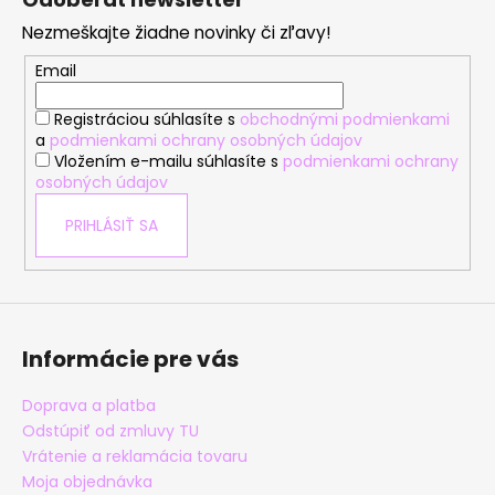
p
Nezmeškajte žiadne novinky či zľavy!
ä
t
Email
i
Registráciou súhlasíte s
obchodnými podmienkami
e
a
podmienkami ochrany osobných údajov
Vložením e-mailu súhlasíte s
podmienkami ochrany
osobných údajov
PRIHLÁSIŤ SA
Informácie pre vás
Doprava a platba
Odstúpiť od zmluvy TU
Vrátenie a reklamácia tovaru
Moja objednávka