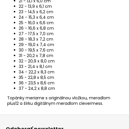
21 - 13,1 x 6,0 cm
22 - 13,9 x 6,1 cm
23 - 14,5 x 6,2 cm
24 - 15,3 x 6,4 cm
25 - 16,0 x 6,6 cm
26 - 16,6 x 6,8 cm
27 - 17,5 x 7,0 cm
28 - 18,3 x 7,2 cm
29 - 19,0 x 7,4 cm
30 - 19,5 x 7,6 cm
31 - 20,2 x 7,8 cm
32 - 20,9 x 8,0 cm
33 - 21,4 x 8,1 cm
34 - 22,2 x 8,3 cm
35 - 22,8 x 8,5 cm
36 - 23,5 x 8,6 cm
37 - 24,2 x 8,8 cm
Topánky meriame s originálnou vložkou, meradlom
plus12 a šírku digitálnym meradlom clevermess.
Z
á
Odoberať newsletter