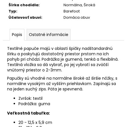
č
Šírka chodidla
:
Normálna, Široká
a
Typ
:
Barefoot
m
Účelovosť obuvi
:
Domáca obuv
e
Popis
Ostatné informácie
Textilné papuče majú v oblasti špičky nadštandardnú
šírku a poskytujú dostatočný priestor prstom na ich
pohyb pri chôdzi. Podrážka je gumená, tenká a flexibilná.
Textilná vložka sa dá vybrať, po jej vybratí sa zväčší
vnútorný priestor o 2-3mm.
Papučky sú vhodné na normálne široké až širšie nôžky, s
normálne vysokým až vyšším priehlavkom. Zapínajú sa
na jeden suchý zips. Päta je spevnená.
Zvršok: textil
Podrážka: guma
Veľkostná tabuľka:
20 - 12,5 x 5,9 cm