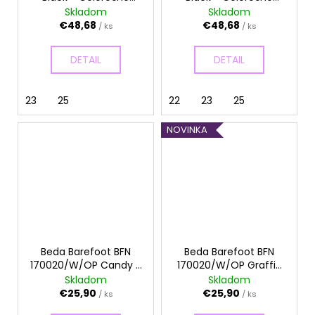
č
topánky
topánky
Skladom
Skladom
a
€48,68
€48,68
/ ks
/ ks
m
e
DETAIL
DETAIL
23
25
22
23
25
NOVINKA
Beda Barefoot BFN
Beda Barefoot BFN
170020/W/OP Candy -
170020/W/OP Graffiti
Papuče
- Papuče
Skladom
Skladom
€25,90
€25,90
/ ks
/ ks