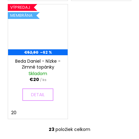
VÝPREDAJ
MEMBRÁNA
€52,90
–62 %
Beda Daniel - Nízke -
Zimné topánky
Skladom
€20
/ ks
DETAIL
20
23
položiek celkom
O