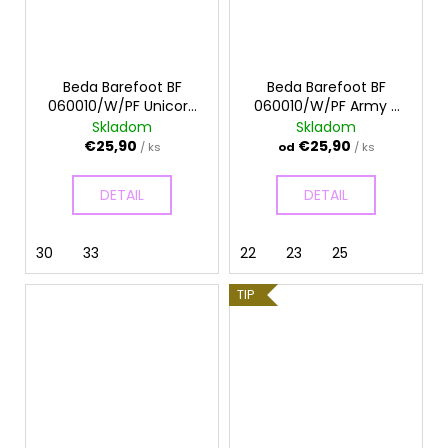
Beda Barefoot BF
Beda Barefoot BF
060010/W/PF Unicorn
060010/W/PF Army -
- Papuče
Papuče
Skladom
Skladom
€25,90
€25,90
/ ks
od
/ ks
DETAIL
DETAIL
30
33
22
23
25
TIP