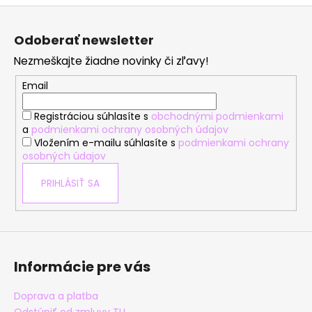
v
Z
l
á
á
Odoberať newsletter
d
p
a
Nezmeškajte žiadne novinky či zľavy!
ä
c
t
Email
i
i
e
Registráciou súhlasíte s
obchodnými podmienkami
e
p
a
podmienkami ochrany osobných údajov
r
Vložením e-mailu súhlasíte s
podmienkami ochrany
v
osobných údajov
k
y
PRIHLÁSIŤ SA
v
ý
p
i
s
Informácie pre vás
u
Doprava a platba