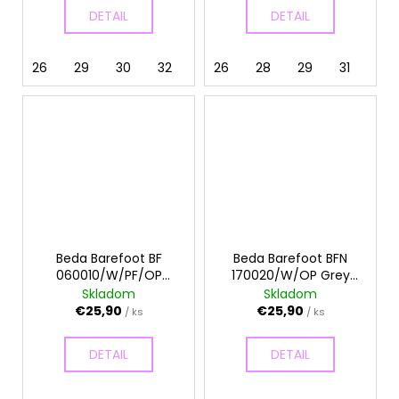
DETAIL
DETAIL
26
29
30
32
33
26
28
29
31
33
Beda Barefoot BF
Beda Barefoot BFN
060010/W/PF/OP
170020/W/OP Grey
Candy - Papuče
Formula - Papuče
Skladom
Skladom
€25,90
€25,90
/ ks
/ ks
DETAIL
DETAIL