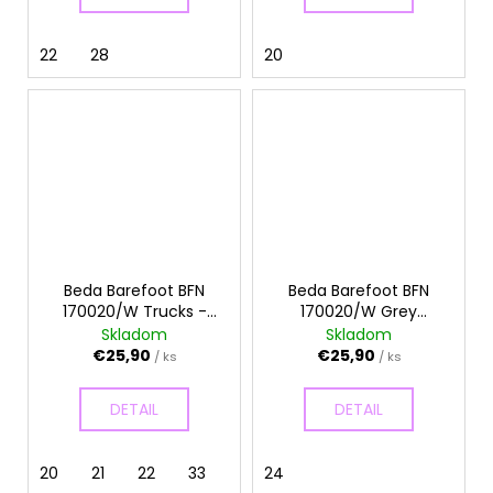
22
28
20
Beda Barefoot BFN
Beda Barefoot BFN
170020/W Trucks -
170020/W Grey
Papuče
Aeroplane - Papuče
Skladom
Skladom
€25,90
€25,90
/ ks
/ ks
DETAIL
DETAIL
20
21
22
33
24