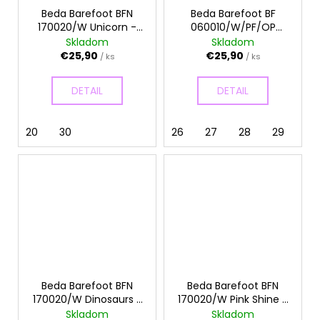
Beda Barefoot BFN
Beda Barefoot BF
170020/W Unicorn -
060010/W/PF/OP
Papuče
Graffiti - Papuče
Skladom
Skladom
€25,90
€25,90
/ ks
/ ks
DETAIL
DETAIL
20
30
26
27
28
29
30
Beda Barefoot BFN
Beda Barefoot BFN
170020/W Dinosaurs -
170020/W Pink Shine -
Papuče
Papuče
Skladom
Skladom