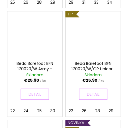
25
26
28
29
30
29
31
31
32
33
33
34
TIP
Beda Barefoot BFN
Beda Barefoot BFN
170020/W Army -
170020/W/OP Unicorn
Papuče
- Papuče
Skladom
Skladom
€25,90
€25,90
/ ks
/ ks
DETAIL
DETAIL
22
24
25
30
22
26
28
29
30
NOVINKA