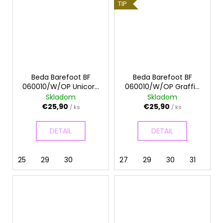
TIP
Beda Barefoot BF
Beda Barefoot BF
060010/W/OP Unicorn
060010/W/OP Graffiti
- Papuče
- Papuče
Skladom
Skladom
€25,90
€25,90
/ ks
/ ks
DETAIL
DETAIL
25
29
30
27
29
30
31
35