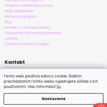
Odstúpiť od zmluvy TU
Vrátenie a reklamácia tovaru
Moja objednávka
Vernostný program
Blog
Kontakt a Otváracie hodiny
Všeobecné obchodné podmienky
Cookies
Ochrana osobných údajov
Kontakt
eshop
@
maxatko.sk
Tento web používa súbory cookie. Ďalším
+421 905 838 706
prechádzaním tohto webu vyjadrujete súhlas s ich
maxatko
používaním. Viac informácií
tu
.
maxatko_barefoot
Nastavenie
Vytvoril Shoptet