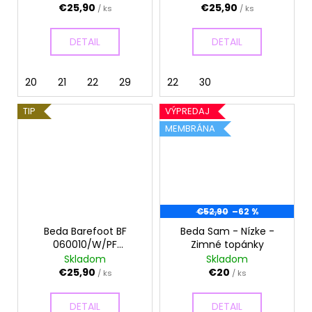
€25,90
€25,90
/ ks
/ ks
DETAIL
DETAIL
20
21
22
29
30
22
31
30
TIP
VÝPREDAJ
MEMBRÁNA
€52,90
–62 %
Beda Barefoot BF
Beda Sam - Nízke -
060010/W/PF
Zimné topánky
Dinosaurs - Papuče
Skladom
Skladom
€25,90
€20
/ ks
/ ks
DETAIL
DETAIL