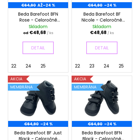
d
r
€64,90
AŽ
–24 %
€64,90
–24 %
á
u
o
j
Beda Barefoot BFN
Beda Barefoot BF
k
Rose - Celoročné
Nicole - Celoročné
d
s
t
topánky
topánky
Skladom
Skladom
u
ť
o
€48,68
€48,68
od
/ ks
/ ks
k
?
v
t
DETAIL
DETAIL
o
v
22
24
25
22
23
24
25
HĽADAŤ
AKCIA
AKCIA
MEMBRÁNA
MEMBRÁNA
O
d
p
o
€64,90
–24 %
€64,90
–24 %
r
ú
Beda Barefoot BF Just
Beda Barefoot BFN
Black - Celoročné
Black - Celoročné