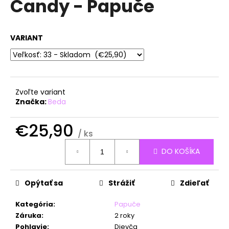
Candy - Papuče
á
j
s
VARIANT
ť
?
Zvoľte variant
Značka:
Beda
HĽADAŤ
€25,90
/ ks
Jednotková
DO KOŠÍKA
cena:
O
d
Opýtať sa
Strážiť
Zdieľať
p
o
Kategória
:
Papuče
r
Záruka
:
2 roky
ú
Pohlavie
:
Dievča