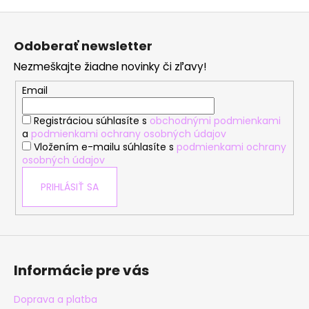
Z
á
Odoberať newsletter
p
Nezmeškajte žiadne novinky či zľavy!
ä
t
Email
i
Registráciou súhlasíte s
obchodnými podmienkami
e
a
podmienkami ochrany osobných údajov
Vložením e-mailu súhlasíte s
podmienkami ochrany
osobných údajov
PRIHLÁSIŤ SA
Informácie pre vás
Doprava a platba