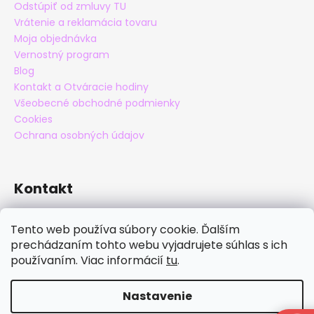
Odstúpiť od zmluvy TU
Vrátenie a reklamácia tovaru
Moja objednávka
Vernostný program
Blog
Kontakt a Otváracie hodiny
Všeobecné obchodné podmienky
Cookies
Ochrana osobných údajov
Kontakt
eshop
@
maxatko.sk
Tento web používa súbory cookie. Ďalším
+421 905 838 706
prechádzaním tohto webu vyjadrujete súhlas s ich
maxatko
používaním. Viac informácií
tu
.
maxatko_barefoot
Nastavenie
Vytvoril Shoptet