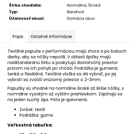
č
Šírka chodidla
:
Normálna, Široká
a
Typ
:
Barefoot
m
Účelovosť obuvi
:
Domáca obuv
e
Popis
Ostatné informácie
Textilné papuče s performáciou majú zhora a po bokoch
dierky, aby sa nôžky nepotili. V oblasti špičky majú
nadštandardnú šírku a poskytujú dostatočný priestor
prstom na ich pohyb pri chôdzi. Podrážka je gumená,
tenká a flexibilná. Textilná vložka sa dá vybrať, po jej
vybratí sa zväčší vnútorný priestor o 2-3mm.
Papučky sú vhodné na normálne široké až širšie nôžky, s
normálne vysokým až vyšším priehlavkom. Zapínajú sa
na jeden suchý zips. Päta je spevnená.
Zvršok: textil
Podrážka: guma
Veľkostná tabuľka: