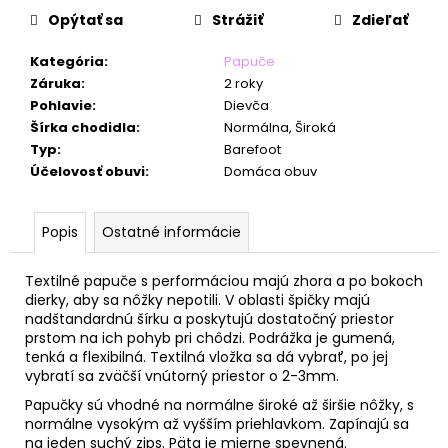
č
Opýtať sa
Strážiť
Zdieľať
a
m
Kategória
:
Papuče
e
Záruka
:
2 roky
Pohlavie
:
Dievča
Šírka chodidla
:
Normálna, Široká
Typ
:
Barefoot
Účelovosť obuvi
:
Domáca obuv
Popis
Ostatné informácie
Textilné papuče s performáciou majú zhora a po bokoch
dierky, aby sa nôžky nepotili. V oblasti špičky majú
nadštandardnú šírku a poskytujú dostatočný priestor
prstom na ich pohyb pri chôdzi. Podrážka je gumená,
tenká a flexibilná. Textilná vložka sa dá vybrať, po jej
vybratí sa zväčší vnútorný priestor o 2-3mm.
Papučky sú vhodné na normálne široké až širšie nôžky, s
normálne vysokým až vyšším priehlavkom. Zapínajú sa
na jeden suchý zips. Päta je mierne spevnená.