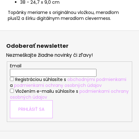
38 - 24,7 x 9,0 cm
Topánky meriame s originálnou vložkou, meradlom
plus12 a šírku digitálnym meradlom clevermess.
Z
á
Odoberať newsletter
p
Nezmeškajte žiadne novinky či zľavy!
ä
t
Email
i
Registráciou súhlasíte s
obchodnými podmienkami
e
a
podmienkami ochrany osobných údajov
Vložením e-mailu súhlasíte s
podmienkami ochrany
osobných údajov
PRIHLÁSIŤ SA