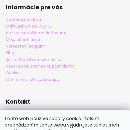
Informácie pre vás
Doprava a platba
Odstúpiť od zmluvy TU
Vrátenie a reklamácia tovaru
Moja objednávka
Vernostný program
Blog
Kontakt a Otváracie hodiny
Všeobecné obchodné podmienky
Cookies
Ochrana osobných údajov
Kontakt
eshop
@
maxatko.sk
Tento web používa súbory cookie. Ďalším
+421 905 838 706
prechádzaním tohto webu vyjadrujete súhlas s ich
maxatko