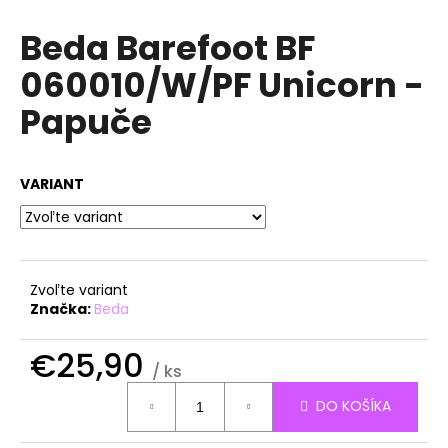
á
Beda Barefoot BF
j
060010/W/PF Unicorn -
s
ť
Papuče
?
VARIANT
HĽADAŤ
Zvoľte variant
Značka:
Beda
O
d
€25,90
p
/ ks
o
Jednotková
r
DO KOŠÍKA
cena:
ú