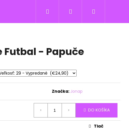
Hľadať
Prihlásenie
Nákupný
košík
 Futbal - Papuče
Značka:
Jonap
DO KOŠÍKA
Tlač