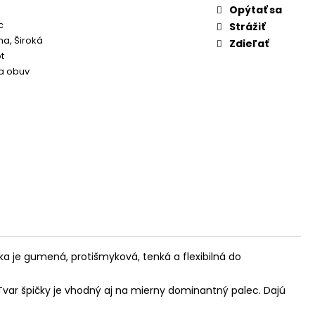
Opýtať sa
c
Strážiť
a, Široká
Zdieľať
t
 obuv
ka je gumená, protišmyková, tenká a flexibilná do
Tvar špičky je vhodný aj na mierny dominantný palec. Dajú