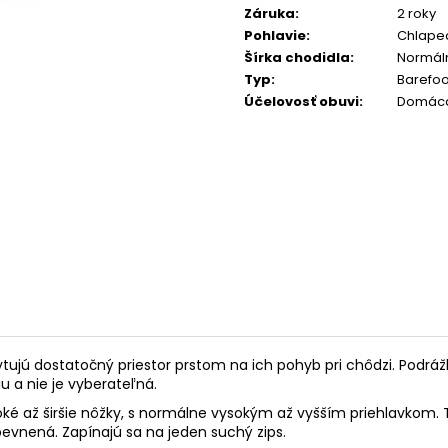
Záruka
:
2 roky
Pohlavie
:
Chlape
Šírka chodidla
:
Normáln
Typ
:
Barefoo
Účelovosť obuvi
:
Domáca
tujú dostatočný priestor prstom na ich pohyb pri chôdzi. Podráž
iu a nie je vyberateľná.
oké až širšie nôžky, s normálne vysokým až vyšším priehlavkom. 
pevnená. Zapínajú sa na jeden suchý zips.