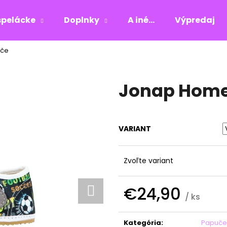
pelácke
Doplnky
A iné...
Výpredaj
uče
Čo potrebujete nájsť?
Jonap Home
HĽADAŤ
VARIANT
Odporúčame
Zvoľte variant
€24,90
/ ks
Jednotková
cena:
Kategória
:
Papuče