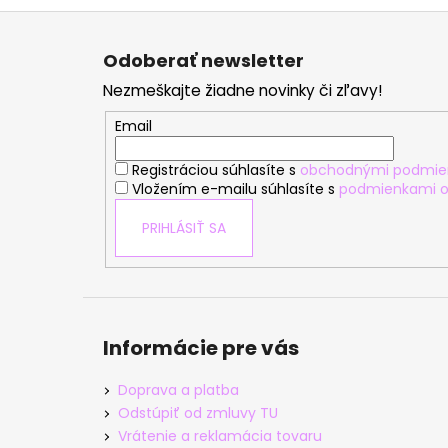
Z
á
Odoberať newsletter
p
Nezmeškajte žiadne novinky či zľavy!
ä
t
Email
i
Registráciou súhlasíte s
obchodnými podmie
e
Vložením e-mailu súhlasíte s
podmienkami o
PRIHLÁSIŤ SA
Informácie pre vás
Doprava a platba
Odstúpiť od zmluvy TU
Vrátenie a reklamácia tovaru