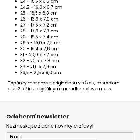
24 - 15,5 x 6,6 cm
24,5 - 16,0 x 6,7 cm
25 - 16,5 x 6,8 cm
26 - 16,9 x 7,0 cm
27 - 17,5 x 7,2 cm
28 - 17,9 x 7,3 cm
29 - 18,5 x 7,4 cm
29,5 - 19,0 x 7,5 cm
30 - 19,4 x 7,6 cm
31 - 20,0 x 7,7 cm
32 - 20,5 x 7,8 cm
33 - 21,0 x 7,9 cm
33,5 - 21,5 x 8,0 cm
Topánky meriame s originálnou vložkou, meradlom
plus12 a šírku digitálnym meradlom clevermess.
Z
á
Odoberať newsletter
p
Nezmeškajte žiadne novinky či zľavy!
ä
t
Email