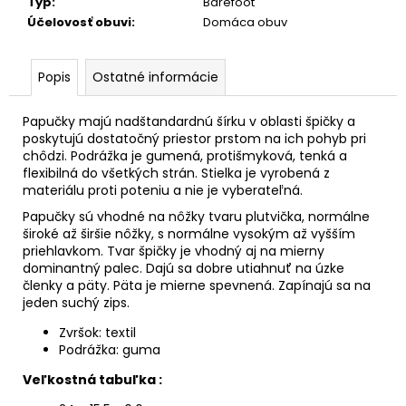
č
Typ
:
Barefoot
a
Účelovosť obuvi
:
Domáca obuv
m
e
Popis
Ostatné informácie
Papučky majú nadštandardnú šírku v oblasti špičky a
poskytujú dostatočný priestor prstom na ich pohyb pri
chôdzi. Podrážka je gumená, protišmyková, tenká a
flexibilná do všetkých strán. Stielka je vyrobená z
materiálu proti poteniu a nie je vyberateľná.
Papučky sú vhodné na nôžky tvaru plutvička, normálne
široké až širšie nôžky, s normálne vysokým až vyšším
priehlavkom. Tvar špičky je vhodný aj na mierny
dominantný palec. Dajú sa dobre utiahnuť na úzke
členky a päty. Päta je mierne spevnená. Zapínajú sa na
jeden suchý zips.
Zvršok: textil
Podrážka: guma
Veľkostná tabuľka :