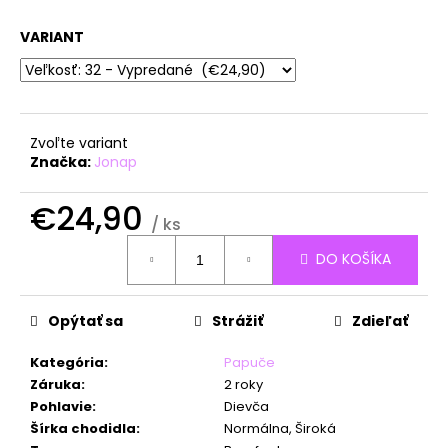
á
VARIANT
j
s
ť
?
Zvoľte variant
Značka:
Jonap
€24,90
/ ks
HĽADAŤ
Jednotková
DO KOŠÍKA
cena:
O
Opýtať sa
Strážiť
Zdieľať
d
p
Kategória
:
Papuče
o
Záruka
:
2 roky
r
Pohlavie
:
Dievča
ú
Šírka chodidla
:
Normálna, Široká