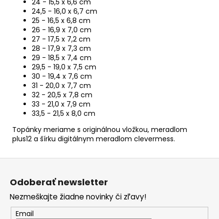
24 - 15,5 x 6,6 cm
24,5 - 16,0 x 6,7 cm
25 - 16,5 x 6,8 cm
26 - 16,9 x 7,0 cm
27 - 17,5 x 7,2 cm
28 - 17,9 x 7,3 cm
29 - 18,5 x 7,4 cm
29,5 - 19,0 x 7,5 cm
30 - 19,4 x 7,6 cm
31 - 20,0 x 7,7 cm
32 - 20,5 x 7,8 cm
33 - 21,0 x 7,9 cm
33,5 - 21,5 x 8,0 cm
Topánky meriame s originálnou vložkou, meradlom
plus12 a šírku digitálnym meradlom clevermess.
Z
á
Odoberať newsletter
p
Nezmeškajte žiadne novinky či zľavy!
ä
t
Email