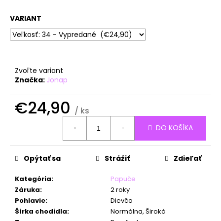
á
VARIANT
j
s
ť
?
Zvoľte variant
Značka:
Jonap
€24,90
/ ks
HĽADAŤ
Jednotková
DO KOŠÍKA
cena:
O
Opýtať sa
Strážiť
Zdieľať
d
p
Kategória
:
Papuče
o
Záruka
:
2 roky
r
Pohlavie
:
Dievča
ú
Šírka chodidla
:
Normálna, Široká