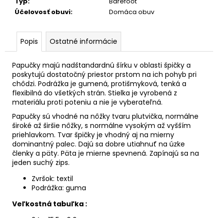
č
Typ
:
Barefoot
a
Účelovosť obuvi
:
Domáca obuv
m
e
Popis
Ostatné informácie
Papučky majú nadštandardnú šírku v oblasti špičky a
poskytujú dostatočný priestor prstom na ich pohyb pri
chôdzi. Podrážka je gumená, protišmyková, tenká a
flexibilná do všetkých strán. Stielka je vyrobená z
materiálu proti poteniu a nie je vyberateľná.
Papučky sú vhodné na nôžky tvaru plutvička, normálne
široké až širšie nôžky, s normálne vysokým až vyšším
priehlavkom. Tvar špičky je vhodný aj na mierny
dominantný palec. Dajú sa dobre utiahnuť na úzke
členky a päty. Päta je mierne spevnená. Zapínajú sa na
jeden suchý zips.
Zvršok: textil
Podrážka: guma
Veľkostná tabuľka :