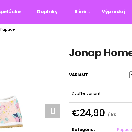
pelácke
Doplnky
A iné...
Výpredaj
- Papuče
Čo potrebujete nájsť?
Jonap Home 
HĽADAŤ
VARIANT
Odporúčame
Zvoľte variant
€24,90
/ ks
Jednotková
cena:
Kategória
:
Papuče