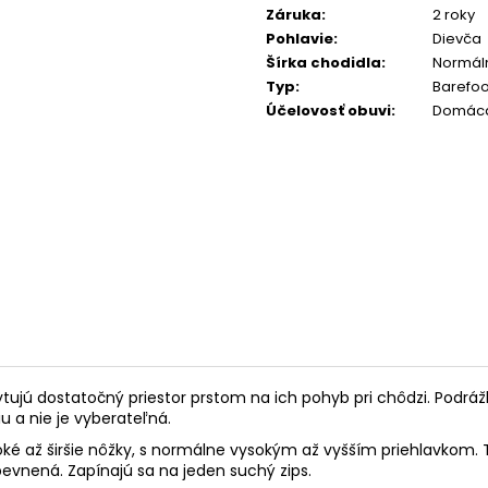
Záruka
:
2 roky
Pohlavie
:
Dievča
Šírka chodidla
:
Normáln
Typ
:
Barefoo
Účelovosť obuvi
:
Domáca
tujú dostatočný priestor prstom na ich pohyb pri chôdzi. Podráž
iu a nie je vyberateľná.
oké až širšie nôžky, s normálne vysokým až vyšším priehlavkom. 
pevnená. Zapínajú sa na jeden suchý zips.