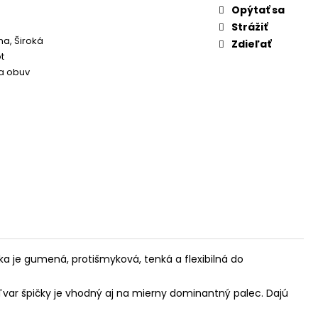
Opýtať sa
Strážiť
a, Široká
Zdieľať
t
 obuv
ka je gumená, protišmyková, tenká a flexibilná do
Tvar špičky je vhodný aj na mierny dominantný palec. Dajú