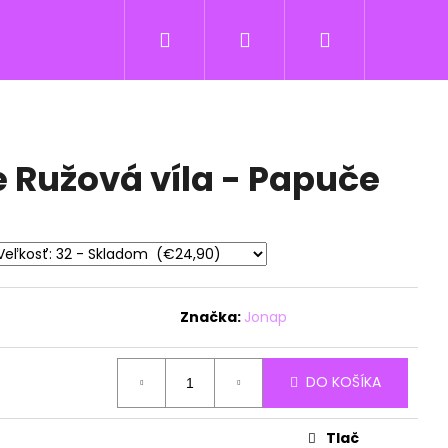
Hľadať
Prihlásenie
Nákupný
košík
Ružová víla - Papuče
Značka:
Jonap
DO KOŠÍKA
Tlač