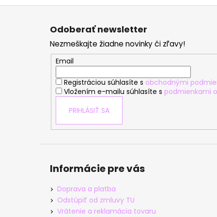
Z
á
Odoberať newsletter
p
Nezmeškajte žiadne novinky či zľavy!
ä
t
Email
i
Registráciou súhlasíte s
obchodnými podmie
e
Vložením e-mailu súhlasíte s
podmienkami o
PRIHLÁSIŤ SA
Informácie pre vás
Doprava a platba
Odstúpiť od zmluvy TU
Vrátenie a reklamácia tovaru