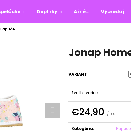
pelácke
Doplnky
A iné...
Výpredaj
- Papuče
Čo potrebujete nájsť?
Jonap Home 
HĽADAŤ
VARIANT
Odporúčame
Zvoľte variant
€24,90
/ ks
Jednotková
cena:
Kategória
:
Papuče