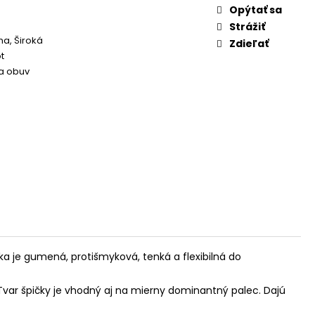
Opýtať sa
Strážiť
a, Široká
Zdieľať
t
 obuv
ka je gumená, protišmyková, tenká a flexibilná do
Tvar špičky je vhodný aj na mierny dominantný palec. Dajú