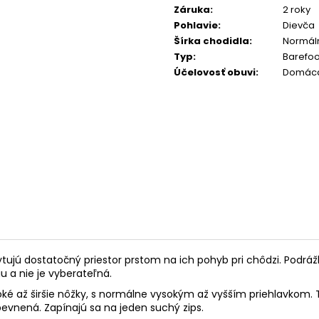
Záruka
:
2 roky
Pohlavie
:
Dievča
Šírka chodidla
:
Normáln
Typ
:
Barefoo
Účelovosť obuvi
:
Domáca
tujú dostatočný priestor prstom na ich pohyb pri chôdzi. Podráž
iu a nie je vyberateľná.
oké až širšie nôžky, s normálne vysokým až vyšším priehlavkom. 
pevnená. Zapínajú sa na jeden suchý zips.