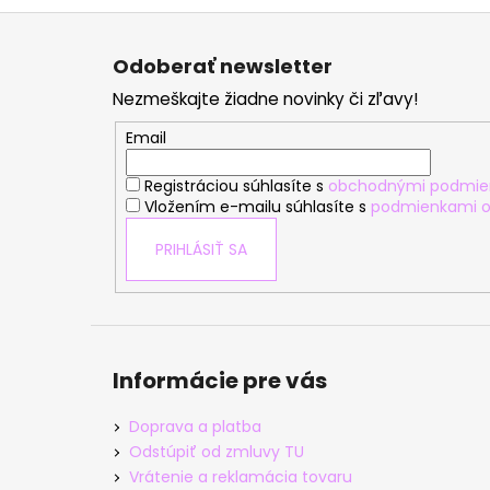
Z
á
Odoberať newsletter
p
Nezmeškajte žiadne novinky či zľavy!
ä
t
Email
i
Registráciou súhlasíte s
obchodnými podmie
e
Vložením e-mailu súhlasíte s
podmienkami o
PRIHLÁSIŤ SA
Informácie pre vás
Doprava a platba
Odstúpiť od zmluvy TU
Vrátenie a reklamácia tovaru