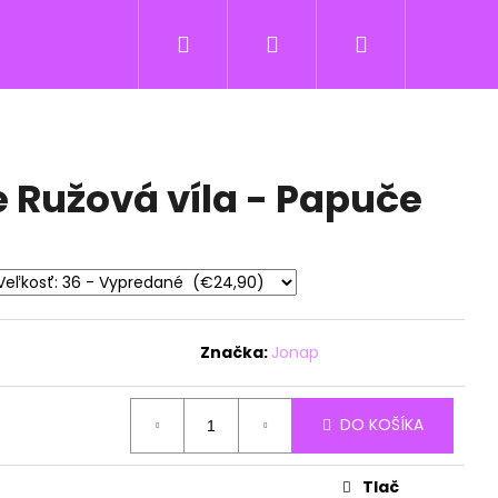
Hľadať
Prihlásenie
Nákupný
košík
Ružová víla - Papuče
Značka:
Jonap
DO KOŠÍKA
Tlač