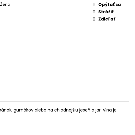
 Žena
Opýtať sa
Strážiť
Zdieľať
nok, gumákov alebo na chladnejšiu jeseň a jar. Vlna je