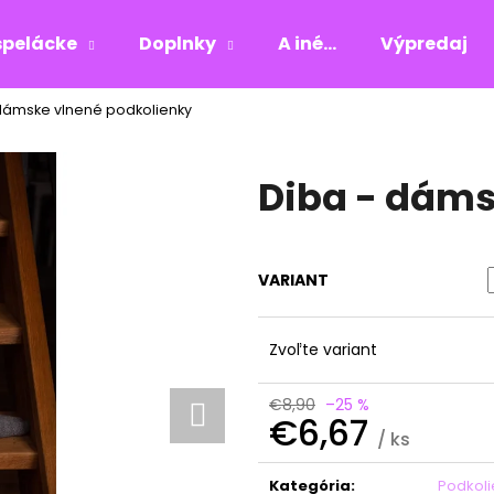
pelácke
Doplnky
A iné...
Výpredaj
dámske vlnené podkolienky
Čo potrebujete nájsť?
Diba - dáms
HĽADAŤ
VARIANT
Odporúčame
Zvoľte variant
€8,90
–25 %
€6,67
/ ks
Jednotková
cena:
Kategória
:
Podkoli