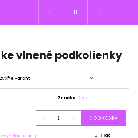
Hľadať
Prihlásenie
Nákupný
košík
ke vlnené podkolienky
Značka:
Diba
DO KOŠÍKA
Tlač
enky / Nadkolienky