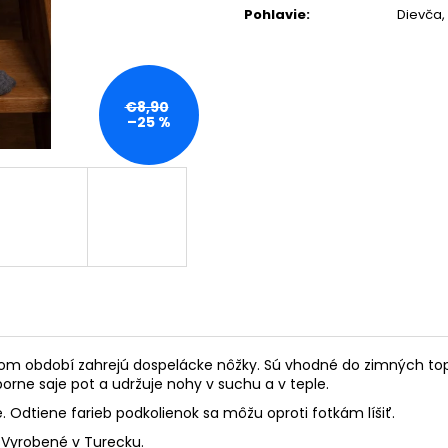
Pohlavie
:
Dievča,
€8,90
–25 %
om období zahrejú dospelácke nôžky. Sú vhodné do zimných topá
orne saje pot a udržuje nohy v suchu a v teple.
 Odtiene farieb podkolienok sa môžu oproti fotkám líšiť.
. Vyrobené v Turecku.