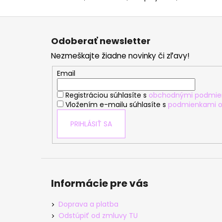
Z
á
Odoberať newsletter
p
Nezmeškajte žiadne novinky či zľavy!
ä
t
Email
i
Registráciou súhlasíte s
obchodnými podmie
e
Vložením e-mailu súhlasíte s
podmienkami o
PRIHLÁSIŤ SA
Informácie pre vás
Doprava a platba
Odstúpiť od zmluvy TU