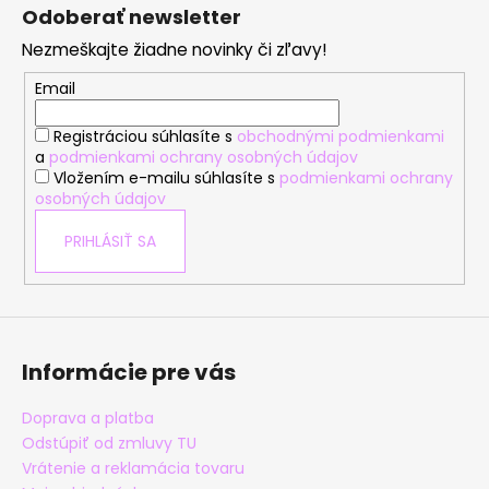
á
á
Odoberať newsletter
d
p
a
Nezmeškajte žiadne novinky či zľavy!
ä
c
t
Email
i
i
e
Registráciou súhlasíte s
obchodnými podmienkami
e
p
a
podmienkami ochrany osobných údajov
r
Vložením e-mailu súhlasíte s
podmienkami ochrany
v
osobných údajov
k
y
PRIHLÁSIŤ SA
v
ý
p
i
s
Informácie pre vás
u
Doprava a platba
Odstúpiť od zmluvy TU
Vrátenie a reklamácia tovaru