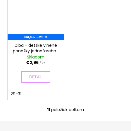
€3,95
–25 %
Diba - detské vlnené
ponožky jednofarebné
- veľkosť 29-31, EU 7
Skladom
€2,96
/ ks
DETAIL
29-31
11
položiek celkom
O
v
Z
l