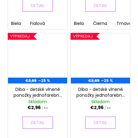
DETAIL
DETAIL
Biela
Fialová
Biela
Čierna
Tmavomo
VÝPREDAJ
VÝPREDAJ
€3,95
–25 %
€3,95
–25 %
Diba - detské vlnené
Diba - detské vlnené
ponožky jednofarebné
ponožky jednofarebné
- veľkosť 20-22, EU 1
- veľkosť 17-19, EU 0
Skladom
Skladom
€2,96
€2,96
/ ks
/ ks
DETAIL
DETAIL