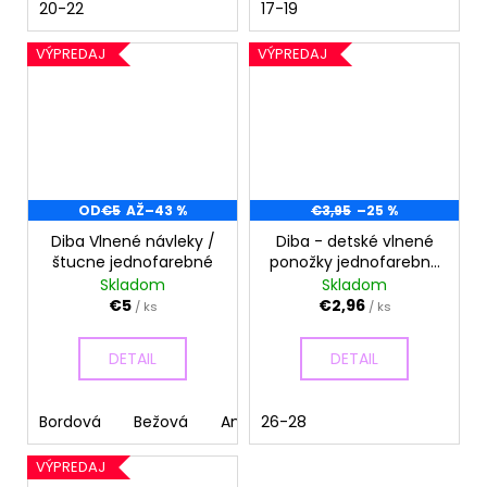
20-22
17-19
VÝPREDAJ
VÝPREDAJ
OD
€5
AŽ
–43 %
€3,95
–25 %
Diba Vlnené návleky /
Diba - detské vlnené
štucne jednofarebné
ponožky jednofarebné
- veľkosť 26-28, EU 5
Skladom
Skladom
€5
€2,96
/ ks
/ ks
DETAIL
DETAIL
Bordová
Bežová
Antracit
26-28
Horčicová
VÝPREDAJ