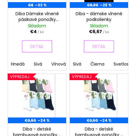
d
r
€6
–33 %
€8,90
–25 %
á
u
o
j
Diba Dámske vlnené
Diba - dámske vlnené
k
pásikavé ponožky
podkolienky
d
s
t
vyššie
Skladom
Skladom
u
ť
o
€4
€6,67
/ ks
/ ks
k
?
v
t
DETAIL
DETAIL
o
v
Hnedá
Sivá
Vínová
Sivá
Tehlová
Čierna
Svetlosivá
HĽADAŤ
VÝPREDAJ
VÝPREDAJ
O
d
p
o
€3,50
–24 %
€3,50
–24 %
r
ú
Diba - detské
Diba - detské
bambusové ponožky -
bambusové ponožky -