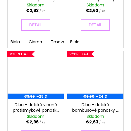
č
veľ.20-22, EU 1
veľ.17-19, EU 0
Skladom
Skladom
a
€2,63
€2,63
/ ks
/ ks
m
e
DETAIL
DETAIL
Biela
Čierna
Tmavomodrá
Biela
VÝPREDAJ
VÝPREDAJ
€3,95
–25 %
€3,50
–24 %
Diba - detské vlnené
Diba - detské
protišmykové ponožky
bambusové ponožky -
- veľ.17-19, EU 0
veľ.23-25, EU 3
Skladom
Skladom
€2,96
€2,63
/ ks
/ ks