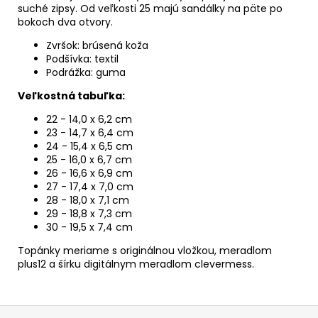
suché zipsy. Od veľkosti 25 majú sandálky na päte po
bokoch dva otvory.
Zvršok: brúsená koža
Podšívka: textil
Podrážka: guma
Veľkostná tabuľka:
22 - 14,0 x 6,2 cm
23 - 14,7 x 6,4 cm
24 - 15,4 x 6,5 cm
25 - 16,0 x 6,7 cm
26 - 16,6 x 6,9 cm
27 - 17,4 x 7,0 cm
28 - 18,0 x 7,1 cm
29 - 18,8 x 7,3 cm
30 - 19,5 x 7,4 cm
Topánky meriame s originálnou vložkou,
meradlom
plus12 a šírku digitálnym meradlom clevermess.
Z