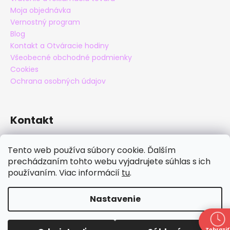
Moja objednávka
Vernostný program
Blog
Kontakt a Otváracie hodiny
Všeobecné obchodné podmienky
Cookies
Ochrana osobných údajov
Kontakt
eshop
@
maxatko.sk
Tento web používa súbory cookie. Ďalším
+421 905 838 706
prechádzaním tohto webu vyjadrujete súhlas s ich
maxatko
používaním. Viac informácií
tu
.
maxatko_barefoot
Nastavenie
Vytvoril Shoptet
Copyright 2026
Maxatko
. Všetky práva vyhradené.
Zľava 30% zľava na nezľavnený tovar okrem papúč s
Zobraziť