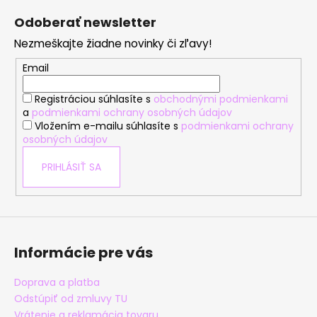
á
Odoberať newsletter
p
Nezmeškajte žiadne novinky či zľavy!
ä
t
Email
i
Registráciou súhlasíte s
obchodnými podmienkami
e
a
podmienkami ochrany osobných údajov
Vložením e-mailu súhlasíte s
podmienkami ochrany
osobných údajov
PRIHLÁSIŤ SA
Informácie pre vás
Doprava a platba
Odstúpiť od zmluvy TU
Vrátenie a reklamácia tovaru