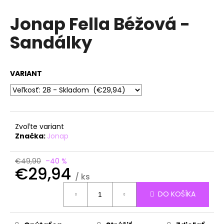
á
Jonap Fella Béžová -
j
Sandálky
s
ť
?
VARIANT
HĽADAŤ
Zvoľte variant
Značka:
Jonap
O
€49,90
–40 %
€29,94
d
/ ks
p
Jednotková
o
DO KOŠÍKA
cena:
r
ú