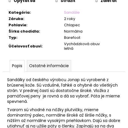
č
Opýtať sa
Strážiť
Zdieľať
a
m
Kategória
:
Sandále
e
Záruka
:
2 roky
Pohlavie
:
Chlapec
Šírka chodidla
:
Normálna
Typ
:
Barefoot
Vychádzková obuv
Účelovosť obuvi
:
letná
Popis
Ostatné informácie
Sandálky od českého výrobcu Jonap sú vyrobené z
brúsenej kože. Sú vzdušné, ľahké a ohybné do všetkých
strán. V prednej časti sú dostatočne široké. Vložka z
pamäťovej peny je rovná a dá sa vybrať. Päta je mierne
spevnená.
Tvarom sú vhodné na nôžky plutvičky, mierne
dominantný palec, normálne široké až širšie nôžky, s
nižším až normálne vysokým priehlavkom. Dajú sa dobre
utiahnuť aj na užšie päty a členky. Zapínajú sa na dva