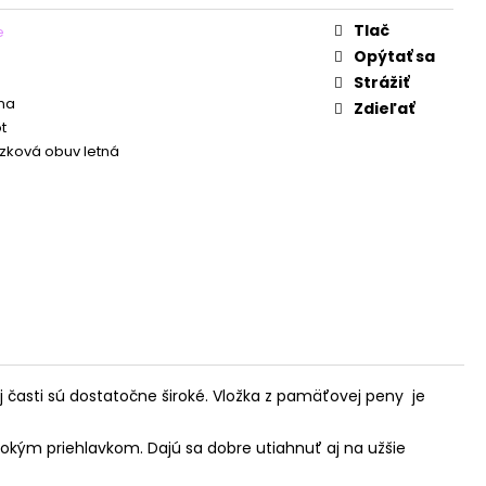
Tlač
e
Opýtať sa
Strážiť
na
Zdieľať
t
zková obuv letná
 časti sú dostatočne široké. Vložka z pamäťovej peny je
okým priehlavkom. Dajú sa dobre utiahnuť aj na užšie