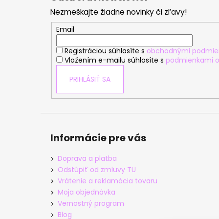
p
Nezmeškajte žiadne novinky či zľavy!
ä
t
Email
i
Registráciou súhlasíte s
obchodnými podmie
e
Vložením e-mailu súhlasíte s
podmienkami o
PRIHLÁSIŤ SA
Informácie pre vás
Doprava a platba
Odstúpiť od zmluvy TU
Vrátenie a reklamácia tovaru
Moja objednávka
Vernostný program
Blog