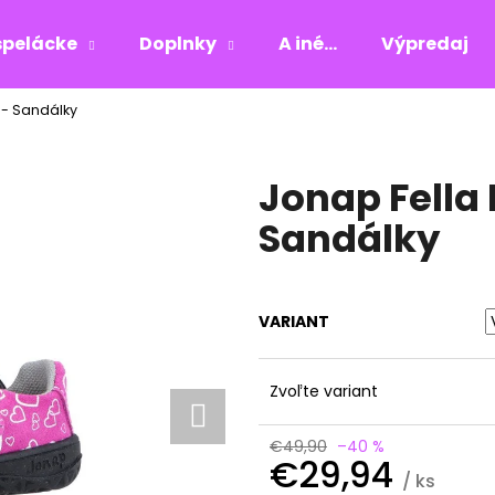
pelácke
Doplnky
A iné...
Výpredaj
 - Sandálky
Čo potrebujete nájsť?
Jonap Fella
HĽADAŤ
Sandálky
Odporúčame
VARIANT
Zvoľte variant
€49,90
–40 %
€29,94
/ ks