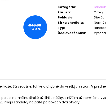
Jednotková
cena:
Kategória
:
Sandál
Záruka
:
2 roky
Pohlavie
:
Dievča
Šírka chodidla
:
Normál
€49,90
Typ
:
Barefoo
–40 %
Účelovosť obuvi
:
Vychád
 kože. Sú vzdušné, ľahké a ohybné do všetkých strán. V prednej
alec, normálne široké až širšie nôžky, s nižším až normálne vys
i 25 majú sandálky na päte po bokoch dva otvory.