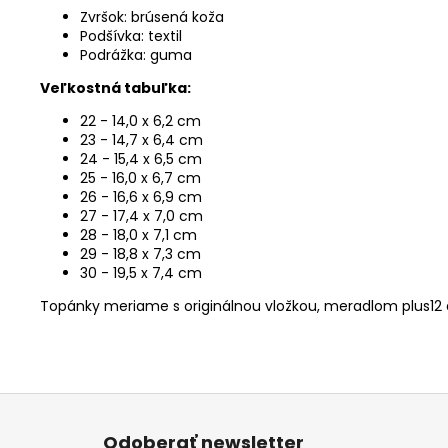
Zvršok: brúsená koža
Podšívka: textil
Podrážka: guma
Veľkostná tabuľka:
22 - 14,0 x 6,2 cm
23 - 14,7 x 6,4 cm
24 - 15,4 x 6,5 cm
25 - 16,0 x 6,7 cm
26 - 16,6 x 6,9 cm
27 - 17,4 x 7,0 cm
28 - 18,0 x 7,1 cm
29 - 18,8 x 7,3 cm
30 - 19,5 x 7,4 cm
Topánky meriame s originálnou vložkou,
meradlom plus12 
Z
á
Odoberať newsletter