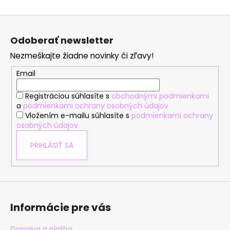
Z
á
Odoberať newsletter
p
Nezmeškajte žiadne novinky či zľavy!
ä
t
Email
i
Registráciou súhlasíte s
obchodnými podmienkami
e
a
podmienkami ochrany osobných údajov
Vložením e-mailu súhlasíte s
podmienkami ochrany
osobných údajov
PRIHLÁSIŤ SA
Informácie pre vás
Doprava a platba