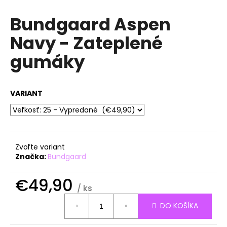
á
Bundgaard Aspen
j
Navy - Zateplené
s
ť
gumáky
?
VARIANT
HĽADAŤ
Zvoľte variant
Značka:
Bundgaard
O
d
€49,90
p
/ ks
o
Jednotková
r
DO KOŠÍKA
cena:
ú