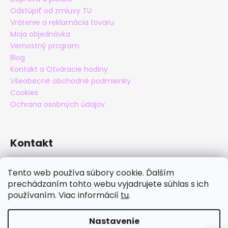
Odstúpiť od zmluvy TU
Vrátenie a reklamácia tovaru
Moja objednávka
Vernostný program
Blog
Kontakt a Otváracie hodiny
Všeobecné obchodné podmienky
Cookies
Ochrana osobných údajov
Kontakt
eshop
@
maxatko.sk
Tento web používa súbory cookie. Ďalším
+421 905 838 706
prechádzaním tohto webu vyjadrujete súhlas s ich
maxatko
používaním. Viac informácií
tu
.
maxatko_barefoot
Nastavenie