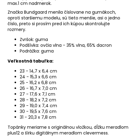
max.1 cm nadmerok.
Značka Bundgaard menila číslovane na gumákoch,
oproti staršiemu modelu, sú tieto menšie, asi o jedno
číslo, preto si prosím pred ich kúpou skontrolujte
rozmery.
Zvršok: guma
Podšívka: ovčia vlna -
35% vlna, 65% dacron
Podrážka: guma
Veľkostná tabuľka:
23 - 14,7 x 6,4 cm
24 - 15,3 x 6,6 cm
25 - 16,2 x 6,8 cm
26 - 16,7 x 7,0 cm
27 - 17,6 x 7,1 cm
28 - 18,2 x 7,2 cm
29 - 19,0 x 7,4 cm
30 - 19,5 x 7,6 cm
31 - 20,3 x 7,8 cm
Topánky meriame s originálnou vložkou, dĺžku meradlom
plus12 a šírku digitálnym meradlom clevermess.