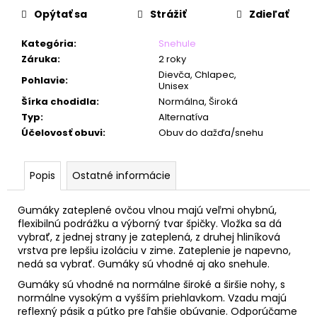
č
Opýtať sa
Strážiť
Zdieľať
a
m
Kategória
:
Snehule
e
Záruka
:
2 roky
Dievča, Chlapec,
Pohlavie
:
Unisex
Šírka chodidla
:
Normálna, Široká
Typ
:
Alternatíva
Účelovosť obuvi
:
Obuv do dažďa/snehu
Popis
Ostatné informácie
Gumáky zateplené ovčou vlnou majú veľmi ohybnú,
flexibilnú podrážku a výborný tvar špičky. Vložka sa dá
vybrať, z jednej strany je zateplená, z druhej hliníková
vrstva pre lepšiu izoláciu v zime. Zateplenie je napevno,
nedá sa vybrať. Gumáky sú vhodné aj ako snehule.
Gumáky sú vhodné na normálne široké a širšie nohy, s
normálne vysokým a vyšším priehlavkom. Vzadu majú
reflexný pásik a pútko pre ľahšie obúvanie.
Odporúčame