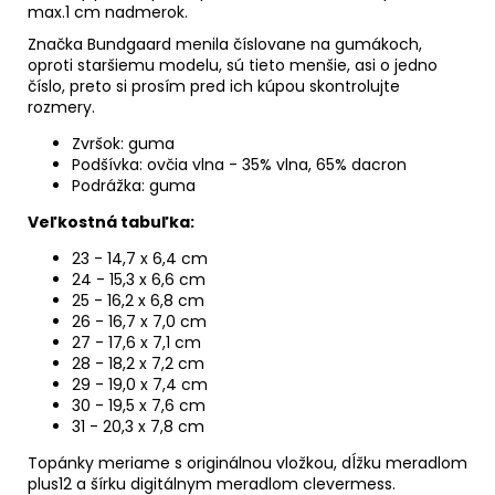
max.1 cm nadmerok.
Značka Bundgaard menila číslovane na gumákoch,
oproti staršiemu modelu, sú tieto menšie, asi o jedno
číslo, preto si prosím pred ich kúpou skontrolujte
rozmery.
Zvršok: guma
Podšívka: ovčia vlna -
35% vlna, 65% dacron
Podrážka: guma
Veľkostná tabuľka:
23 - 14,7 x 6,4 cm
24 - 15,3 x 6,6 cm
25 - 16,2 x 6,8 cm
26 - 16,7 x 7,0 cm
27 - 17,6 x 7,1 cm
28 - 18,2 x 7,2 cm
29 - 19,0 x 7,4 cm
30 - 19,5 x 7,6 cm
31 - 20,3 x 7,8 cm
Topánky meriame s originálnou vložkou, dĺžku meradlom
plus12 a šírku digitálnym meradlom clevermess.