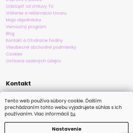
Odstúpiť od zmluvy TU
Vrátenie a reklamácia tovaru
Moja objednávka
Vernostný program
Blog
Kontakt a Otváracie hodiny
Všeobecné obchodné podmienky
Cookies
Ochrana osobných údajov
Kontakt
eshop
@
maxatko.sk
Tento web používa súbory cookie. Ďalším
+421 905 838 706
prechádzaním tohto webu vyjadrujete súhlas s ich
maxatko
používaním. Viac informácií
tu
.
maxatko_barefoot
Nastavenie