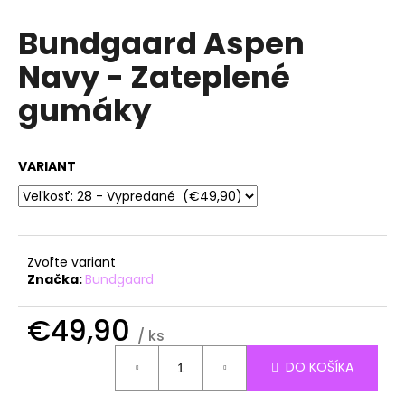
á
Bundgaard Aspen
j
Navy - Zateplené
s
ť
gumáky
?
VARIANT
HĽADAŤ
Zvoľte variant
Značka:
Bundgaard
O
d
€49,90
p
/ ks
o
Jednotková
r
DO KOŠÍKA
cena:
ú