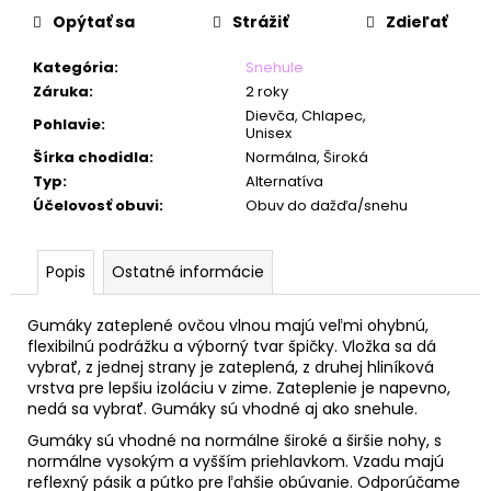
č
Opýtať sa
Strážiť
Zdieľať
a
m
Kategória
:
Snehule
e
Záruka
:
2 roky
Dievča, Chlapec,
Pohlavie
:
Unisex
Šírka chodidla
:
Normálna, Široká
Typ
:
Alternatíva
Účelovosť obuvi
:
Obuv do dažďa/snehu
Popis
Ostatné informácie
Gumáky zateplené ovčou vlnou majú veľmi ohybnú,
flexibilnú podrážku a výborný tvar špičky. Vložka sa dá
vybrať, z jednej strany je zateplená, z druhej hliníková
vrstva pre lepšiu izoláciu v zime. Zateplenie je napevno,
nedá sa vybrať. Gumáky sú vhodné aj ako snehule.
Gumáky sú vhodné na normálne široké a širšie nohy, s
normálne vysokým a vyšším priehlavkom. Vzadu majú
reflexný pásik a pútko pre ľahšie obúvanie.
Odporúčame