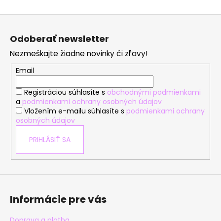
Z
á
Odoberať newsletter
p
Nezmeškajte žiadne novinky či zľavy!
ä
t
Email
i
Registráciou súhlasíte s
obchodnými podmienkami
e
a
podmienkami ochrany osobných údajov
Vložením e-mailu súhlasíte s
podmienkami ochrany
osobných údajov
PRIHLÁSIŤ SA
Informácie pre vás
Doprava a platba