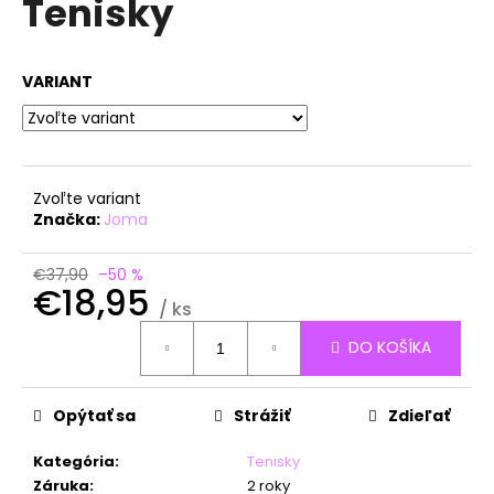
Tenisky
á
j
s
VARIANT
ť
?
Zvoľte variant
Značka:
Joma
HĽADAŤ
€37,90
–50 %
€18,95
/ ks
Jednotková
DO KOŠÍKA
O
cena:
d
p
Opýtať sa
Strážiť
Zdieľať
o
r
Kategória
:
Tenisky
ú
Záruka
:
2 roky