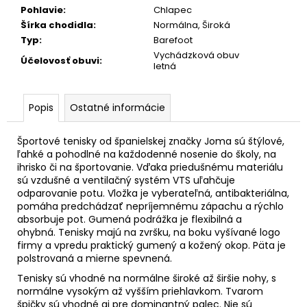
č
Pohlavie
:
Chlapec
a
Šírka chodidla
:
Normálna, Široká
m
Typ
:
Barefoot
e
Vychádzková obuv
Účelovosť obuvi
:
letná
Popis
Ostatné informácie
Športové tenisky od španielskej značky Joma sú štýlové,
ľahké a pohodlné na každodenné nosenie do školy, na
ihrisko či na športovanie. Vďaka priedušnému materiálu
sú vzdušné a ventilačný systém VTS uľahčuje
odparovanie potu. Vložka je vyberateľná, antibakteriálna,
pomáha predchádzať nepríjemnému zápachu a rýchlo
absorbuje pot. Gumená podrážka je flexibilná a
ohybná. Tenisky majú na zvršku, na boku vyšívané logo
firmy a vpredu praktický gumený a kožený okop. Päta je
polstrovaná a mierne spevnená.
Tenisky sú vhodné na normálne široké až širšie nohy, s
normálne vysokým až vyšším priehlavkom. Tvarom
špičky sú vhodné aj pre dominantný palec. Nie sú