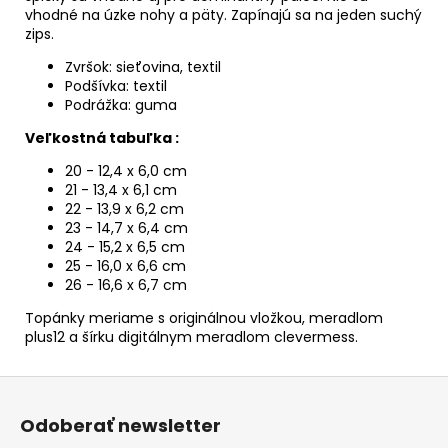
vhodné na úzke nohy a päty. Zapínajú sa na jeden suchý
zips.
Zvršok: sieťovina, textil
Podšívka: textil
Podrážka: guma
Veľkostná tabuľka :
20 - 12,4 x 6,0 cm
21 - 13,4 x 6,1 cm
22 - 13,9 x 6,2 cm
23 - 14,7 x 6,4 cm
24 - 15,2 x 6,5 cm
25 - 16,0 x 6,6 cm
26 - 16,6 x 6,7 cm
Topánky meriame s originálnou vložkou, meradlom
plus12 a šírku digitálnym meradlom clevermess.
Z
á
Odoberať newsletter
p