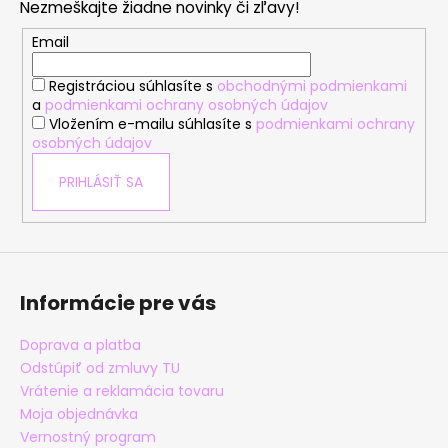
Nezmeškajte žiadne novinky či zľavy!
ä
t
Email
i
Registráciou súhlasíte s
obchodnými podmienkami
e
a
podmienkami ochrany osobných údajov
Vložením e-mailu súhlasíte s
podmienkami ochrany
osobných údajov
PRIHLÁSIŤ SA
Informácie pre vás
Doprava a platba
Odstúpiť od zmluvy TU
Vrátenie a reklamácia tovaru
Moja objednávka
Vernostný program