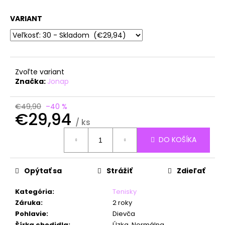
á
VARIANT
j
s
ť
?
Zvoľte variant
Značka:
Jonap
€49,90
–40 %
€29,94
HĽADAŤ
/ ks
Jednotková
DO KOŠÍKA
cena:
O
d
Opýtať sa
Strážiť
Zdieľať
p
o
Kategória
:
Tenisky
r
Záruka
:
2 roky
ú
Pohlavie
:
Dievča
Šírka chodidla
:
Úzka, Normálna