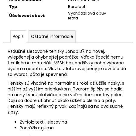
č
a
Typ
:
Barefoot
m
Vychádzková obuv
Účelovosť obuvi
:
letná
e
Popis
Ostatné informácie
Vzdušné sieťované tenisky Jonap B7 na novej,
vylepšenej a ohybnejšej podrážke. Vďaka špeciálnemu
textilnému materiálu MESH bez podšívky noha výborne
dýcha a nepotí sa. Vložka z latexovej peny je rovná a dá
sa vybrať, päta je spevnená.
Tenisky sú vhodné na normálne široké až užšie nôžky, s
nižším až vyšším priehlavkom. Tvarom špičky sa hodia
na nohy tvaru plutvička a nie veľmi dominantný palec.
Dajú sa dobre utiahnuť okolo úzkeho členka a päty.
Tenisky majú reflexný prvok. Zapínajú sa na dva suché
zipsy.
Zvršok: textil, sieťovina
Podrážka: guma