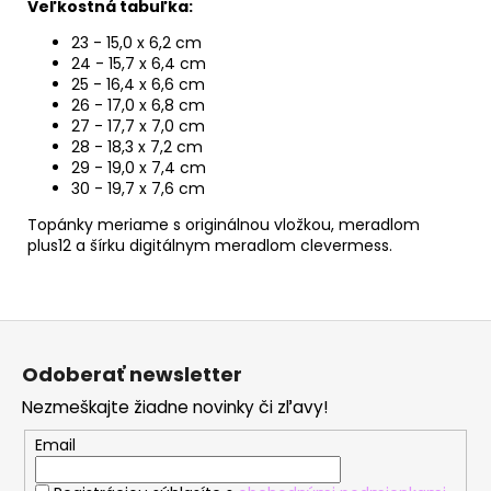
Veľkostná tabuľka:
23 - 15,0 x 6,2 cm
24 - 15,7 x 6,4 cm
25 - 16,4 x 6,6 cm
26 - 17,0 x 6,8 cm
27 - 17,7 x 7,0 cm
28 - 18,3 x 7,2 cm
29 - 19,0 x 7,4 cm
30 - 19,7 x 7,6 cm
Topánky meriame s originálnou vložkou, meradlom
plus12 a šírku digitálnym meradlom clevermess.
Z
á
Odoberať newsletter
p
Nezmeškajte žiadne novinky či zľavy!
ä
t
Email
i