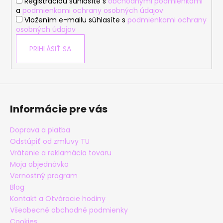
Registráciou súhlasíte s
obchodnými podmienkami
e
a
podmienkami ochrany osobných údajov
Vložením e-mailu súhlasíte s
podmienkami ochrany
osobných údajov
PRIHLÁSIŤ SA
Informácie pre vás
Doprava a platba
Odstúpiť od zmluvy TU
Vrátenie a reklamácia tovaru
Moja objednávka
Vernostný program
Blog
Kontakt a Otváracie hodiny
Všeobecné obchodné podmienky
Cookies