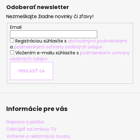
á
Odoberať newsletter
p
Nezmeškajte žiadne novinky či zľavy!
ä
t
Email
i
Registráciou súhlasíte s
obchodnými podmienkami
e
a
podmienkami ochrany osobných údajov
Vložením e-mailu súhlasíte s
podmienkami ochrany
osobných údajov
PRIHLÁSIŤ SA
Informácie pre vás
Doprava a platba
Odstúpiť od zmluvy TU
Vrátenie a reklamácia tovaru