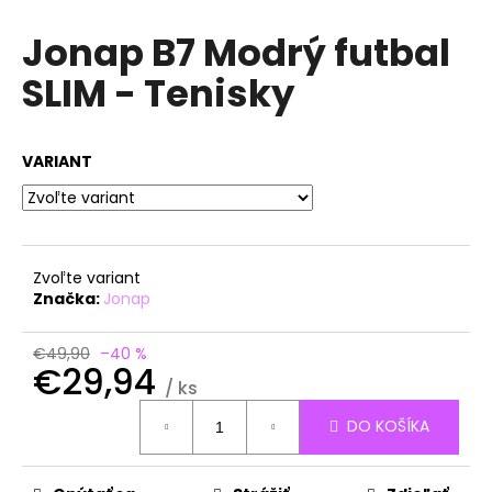
á
Jonap B7 Modrý futbal
j
SLIM - Tenisky
s
ť
?
VARIANT
HĽADAŤ
Zvoľte variant
Značka:
Jonap
O
€49,90
–40 %
€29,94
d
/ ks
p
Jednotková
o
DO KOŠÍKA
cena:
r
ú