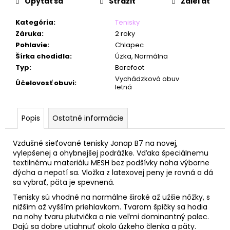
č
Opýtať sa
Strážiť
Zdieľať
a
m
Kategória
:
Tenisky
e
Záruka
:
2 roky
Pohlavie
:
Chlapec
Šírka chodidla
:
Úzka, Normálna
Typ
:
Barefoot
Vychádzková obuv
Účelovosť obuvi
:
letná
Popis
Ostatné informácie
Vzdušné sieťované tenisky Jonap B7 na novej,
vylepšenej a ohybnejšej podrážke. Vďaka špeciálnemu
textilnému materiálu MESH bez podšívky noha výborne
dýcha a nepotí sa. Vložka z latexovej peny je rovná a dá
sa vybrať, päta je spevnená.
Tenisky sú vhodné na normálne široké až užšie nôžky, s
nižším až vyšším priehlavkom. Tvarom špičky sa hodia
na nohy tvaru plutvička a nie veľmi dominantný palec.
Dajú sa dobre utiahnuť okolo úzkeho členka a päty.