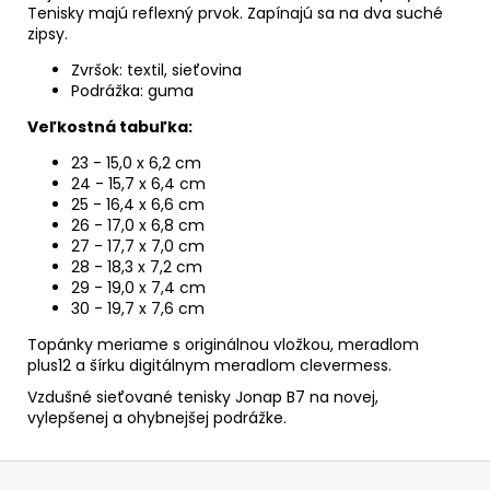
Tenisky majú reflexný prvok. Zapínajú sa na dva suché
zipsy.
Zvršok: textil, sieťovina
Podrážka: guma
Veľkostná tabuľka:
23 - 15,0 x 6,2 cm
24 - 15,7 x 6,4 cm
25 - 16,4 x 6,6 cm
26 - 17,0 x 6,8 cm
27 - 17,7 x 7,0 cm
28 - 18,3 x 7,2 cm
29 - 19,0 x 7,4 cm
30 - 19,7 x 7,6 cm
Topánky meriame s originálnou vložkou, meradlom
plus12 a šírku digitálnym meradlom clevermess.
Vzdušné sieťované tenisky Jonap B7 na novej,
vylepšenej a ohybnejšej podrážke.
Z