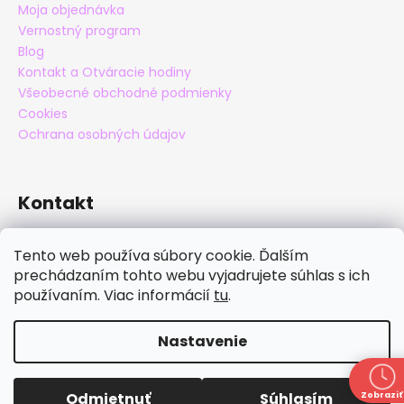
Moja objednávka
Vernostný program
Blog
Kontakt a Otváracie hodiny
Všeobecné obchodné podmienky
Cookies
Ochrana osobných údajov
Kontakt
eshop
@
maxatko.sk
Tento web používa súbory cookie. Ďalším
+421 905 838 706
prechádzaním tohto webu vyjadrujete súhlas s ich
maxatko
používaním. Viac informácií
tu
.
maxatko_barefoot
Nastavenie
Vytvoril Shoptet
Copyright 2026
Maxatko
. Všetky práva vyhradené.
Zľava 30% zľava na nezľavnený tovar okrem papúč s
Odmietnuť
Súhlasím
Zobraziť
Upraviť nastavenie cookies