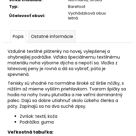
č
a
Typ
:
Barefoot
m
Vychádzková obuv
Účelovosť obuvi
:
letná
e
Popis
Ostatné informácie
Vzdušné textilné plátenky na novej, vylepšenej a
ohybnejšej podrážke. Vďaka špeciálnemu textilnému
materiálu noha výborne dýcha a nepotí sa. Vložka z
latexovej peny je rovná a dá sa vybrať, päta je
spevnená.
Tenisky sú vhodné na normálne široké až širšie nôžky, s
nižším až mierne vyšším priehlavkom. Tvarom špičky sa
hodia na nohy tvaru plutvička a nie veľmi dominantný
palec. Dajú sa dobre utiahnuť okolo úzkeho členka a
päty. Zapínajú sa na dva suché zipsy.
Zvršok: textil, koža
Podrážka: guma
Veľkostná tabuľka: