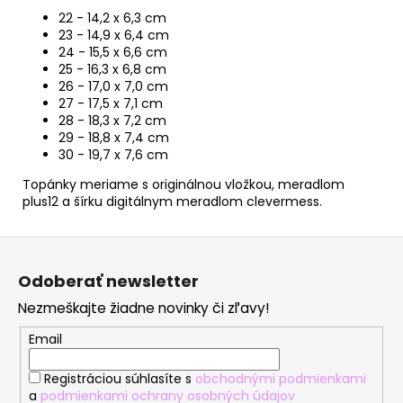
22 - 14,2 x 6,3 cm
23 - 14,9 x 6,4 cm
24 - 15,5 x 6,6 cm
25 - 16,3 x 6,8 cm
26 - 17,0 x 7,0 cm
27 - 17,5 x 7,1 cm
28 - 18,3 x 7,2 cm
29 - 18,8 x 7,4 cm
30 - 19,7 x 7,6 cm
Topánky meriame s originálnou vložkou, meradlom
plus12 a šírku digitálnym meradlom clevermess.
Z
á
Odoberať newsletter
p
Nezmeškajte žiadne novinky či zľavy!
ä
t
Email
i
Registráciou súhlasíte s
obchodnými podmienkami
e
a
podmienkami ochrany osobných údajov