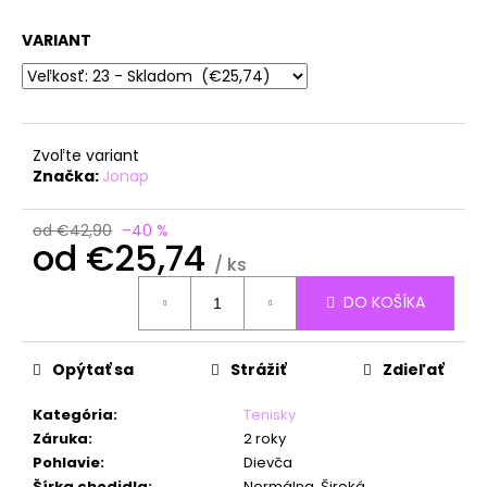
á
VARIANT
j
s
ť
?
Zvoľte variant
Značka:
Jonap
od €42,90
–40 %
od
€25,74
HĽADAŤ
/ ks
Jednotková
DO KOŠÍKA
cena:
O
d
Opýtať sa
Strážiť
Zdieľať
p
o
Kategória
:
Tenisky
r
Záruka
:
2 roky
ú
Pohlavie
:
Dievča
Šírka chodidla
:
Normálna, Široká