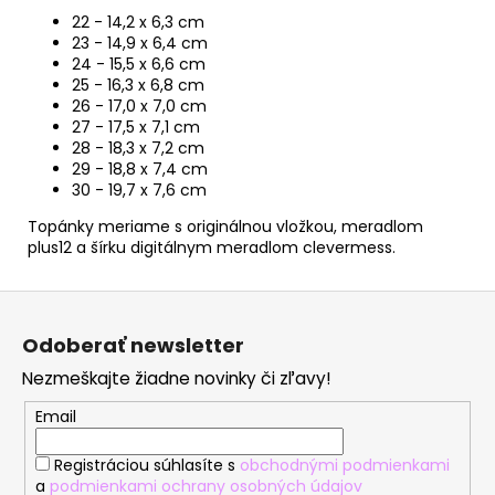
22 - 14,2 x 6,3 cm
23 - 14,9 x 6,4 cm
24 - 15,5 x 6,6 cm
25 - 16,3 x 6,8 cm
26 - 17,0 x 7,0 cm
27 - 17,5 x 7,1 cm
28 - 18,3 x 7,2 cm
29 - 18,8 x 7,4 cm
30 - 19,7 x 7,6 cm
Topánky meriame s originálnou vložkou, meradlom
plus12 a šírku digitálnym meradlom clevermess.
Z
á
Odoberať newsletter
p
Nezmeškajte žiadne novinky či zľavy!
ä
t
Email
i
Registráciou súhlasíte s
obchodnými podmienkami
e
a
podmienkami ochrany osobných údajov