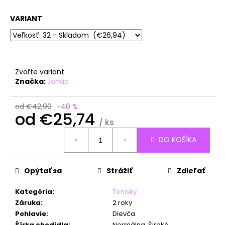
á
VARIANT
j
s
ť
?
Zvoľte variant
Značka:
Jonap
od €42,90
–40 %
od
€25,74
HĽADAŤ
/ ks
Jednotková
DO KOŠÍKA
cena:
O
d
Opýtať sa
Strážiť
Zdieľať
p
o
Kategória
:
Tenisky
r
Záruka
:
2 roky
ú
Pohlavie
:
Dievča
Šírka chodidla
:
Normálna, Široká