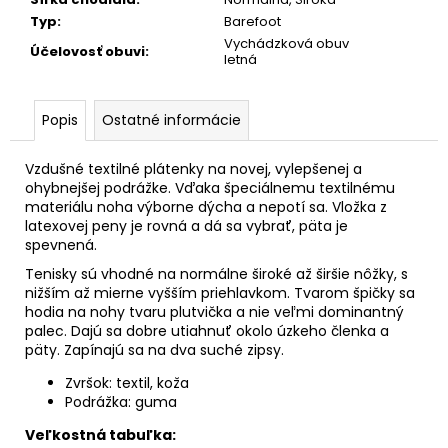
č
a
Typ
:
Barefoot
m
Vychádzková obuv
Účelovosť obuvi
:
letná
e
Popis
Ostatné informácie
Vzdušné textilné plátenky na novej, vylepšenej a
ohybnejšej podrážke. Vďaka špeciálnemu textilnému
materiálu noha výborne dýcha a nepotí sa. Vložka z
latexovej peny je rovná a dá sa vybrať, päta je
spevnená.
Tenisky sú vhodné na normálne široké až širšie nôžky, s
nižším až mierne vyšším priehlavkom. Tvarom špičky sa
hodia na nohy tvaru plutvička a nie veľmi dominantný
palec. Dajú sa dobre utiahnuť okolo úzkeho členka a
päty. Zapínajú sa na dva suché zipsy.
Zvršok: textil, koža
Podrážka: guma
Veľkostná tabuľka: