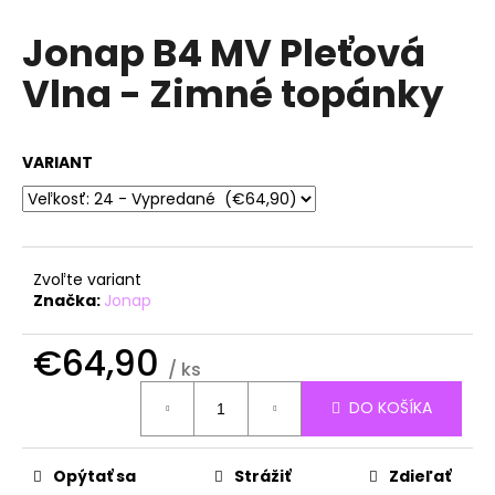
á
Jonap B4 MV Pleťová
j
Vlna - Zimné topánky
s
ť
?
VARIANT
HĽADAŤ
Zvoľte variant
Značka:
Jonap
O
€64,90
/ ks
d
Jednotková
p
DO KOŠÍKA
cena:
o
r
ú
Opýtať sa
Strážiť
Zdieľať