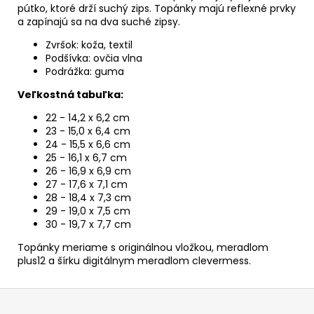
pútko, ktoré drží suchý zips. Topánky majú reflexné prvky
a zapínajú sa na dva suché zipsy.
Zvršok: koža, textil
Podšívka: ovčia vlna
Podrážka: guma
Veľkostná tabuľka:
22 - 14,2 x 6,2 cm
23 - 15,0 x 6,4 cm
24 - 15,5 x 6,6 cm
25 - 16,1 x 6,7 cm
26 - 16,9 x 6,9 cm
27 - 17,6 x 7,1 cm
28 - 18,4 x 7,3 cm
29 - 19,0 x 7,5 cm
30 - 19,7 x 7,7 cm
Topánky meriame s originálnou vložkou, meradlom
plus12 a šírku digitálnym meradlom clevermess.
Z