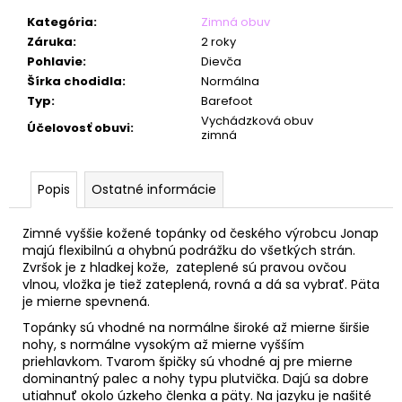
č
a
Kategória
:
Zimná obuv
m
Záruka
:
2 roky
e
Pohlavie
:
Dievča
Šírka chodidla
:
Normálna
Typ
:
Barefoot
Vychádzková obuv
Účelovosť obuvi
:
zimná
Popis
Ostatné informácie
Zimné vyššie kožené topánky od českého výrobcu Jonap
majú flexibilnú a ohybnú podrážku do všetkých strán.
Zvršok je z hladkej kože, zateplené sú pravou ovčou
vlnou, vložka je tiež zateplená, rovná a dá sa vybrať. Päta
je mierne spevnená.
Topánky sú vhodné na normálne široké až mierne širšie
nohy, s normálne vysokým až mierne vyšším
priehlavkom. Tvarom špičky sú vhodné aj pre mierne
dominantný palec a nohy typu plutvička. Dajú sa dobre
utiahnuť okolo úzkeho členka a päty. Na jazyku je našité