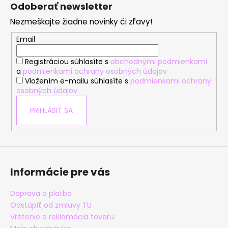
á
Odoberať newsletter
p
Nezmeškajte žiadne novinky či zľavy!
ä
t
Email
i
Registráciou súhlasíte s
obchodnými podmienkami
e
a
podmienkami ochrany osobných údajov
Vložením e-mailu súhlasíte s
podmienkami ochrany
osobných údajov
PRIHLÁSIŤ SA
Informácie pre vás
Doprava a platba
Odstúpiť od zmluvy TU
Vrátenie a reklamácia tovaru