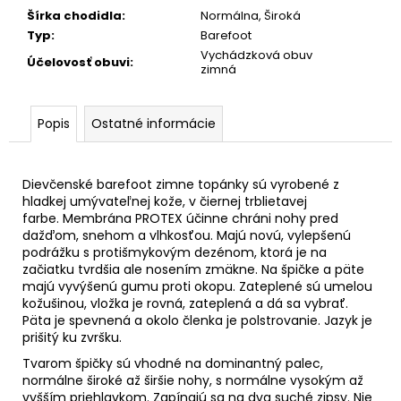
č
Šírka chodidla
:
Normálna, Široká
a
Typ
:
Barefoot
m
Vychádzková obuv
e
Účelovosť obuvi
:
zimná
Popis
Ostatné informácie
Dievčenské barefoot zimne topánky sú vyrobené z
hladkej umývateľnej kože, v čiernej trblietavej
farbe. Membrána PROTEX účinne chráni nohy pred
dažďom, snehom a vlhkosťou
. M
ajú novú, vylepšenú
podrážku s protišmykovým dezénom, ktorá je na
začiatku tvrdšia ale nosením zmäkne. Na špičke a päte
majú vyvýšenú gumu proti okopu. Zateplené sú umelou
kožušinou, vložka je rovná, zateplená a dá sa vybrať.
Päta je spevnená a okolo členka je polstrovanie. Jazyk je
prišitý ku zvršku.
Tvarom špičky sú vhodné na dominantný palec,
normálne široké až širšie nohy, s normálne vysokým až
vyšším priehlavkom. Zapínajú sa na dva suché zipsy. Nie