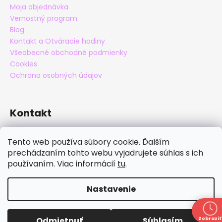
Moja objednávka
Vernostný program
Blog
Kontakt a Otváracie hodiny
Všeobecné obchodné podmienky
Cookies
Ochrana osobných údajov
Kontakt
eshop
@
maxatko.sk
Tento web používa súbory cookie. Ďalším
+421 905 838 706
prechádzaním tohto webu vyjadrujete súhlas s ich
maxatko
používaním. Viac informácií
tu
.
maxatko_barefoot
Nastavenie
Vytvoril Shoptet
Copyright 2026
Maxatko
. Všetky práva vyhradené.
Zľava 30% zľava na nezľavnený tovar okrem papúč s
Odmietnuť
Súhlasím
Zobraziť
Upraviť nastavenie cookies