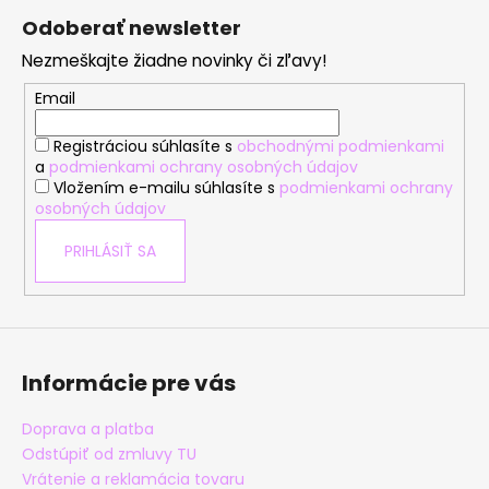
á
Odoberať newsletter
p
Nezmeškajte žiadne novinky či zľavy!
ä
t
Email
i
Registráciou súhlasíte s
obchodnými podmienkami
e
a
podmienkami ochrany osobných údajov
Vložením e-mailu súhlasíte s
podmienkami ochrany
osobných údajov
PRIHLÁSIŤ SA
Informácie pre vás
Doprava a platba
Odstúpiť od zmluvy TU
Vrátenie a reklamácia tovaru