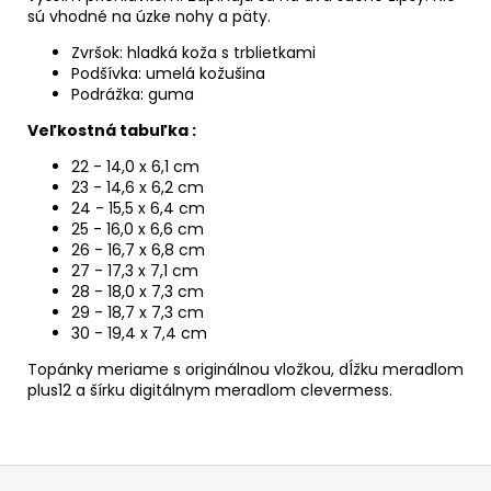
sú vhodné na úzke nohy a päty.
Zvršok: hladká koža s trblietkami
Podšívka: umelá kožušina
Podrážka: guma
Veľkostná tabuľka :
22 - 14,0 x 6,1 cm
23 - 14,6 x 6,2 cm
24 - 15,5 x 6,4 cm
25 - 16,0 x 6,6 cm
26 - 16,7 x 6,8 cm
27 - 17,3 x 7,1 cm
28 - 18,0 x 7,3 cm
29 - 18,7 x 7,3 cm
30 - 19,4 x 7,4 cm
Topánky meriame s originálnou vložkou, dĺžku meradlom
plus12 a šírku digitálnym meradlom clevermess.
Z