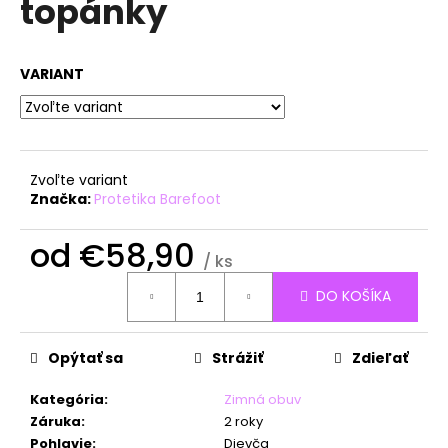
topánky
á
j
s
VARIANT
ť
?
Zvoľte variant
Značka:
Protetika Barefoot
HĽADAŤ
od
€58,90
/ ks
Jednotková
DO KOŠÍKA
cena:
O
d
Opýtať sa
Strážiť
Zdieľať
p
o
Kategória
:
Zimná obuv
r
Záruka
:
2 roky
ú
Pohlavie
:
Dievča