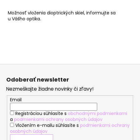
Možnosť vloženia dioptrických skiel, informujte sa
u Vášho optika.
Z
á
Odoberať newsletter
p
Nezmeškajte žiadne novinky či zľavy!
ä
t
Email
i
Registráciou súhlasíte s
obchodnými podmienkami
e
a
podmienkami ochrany osobných údajov
Vložením e-mailu súhlasíte s
podmienkami ochrany
osobných údajov