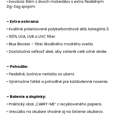
• Inovácia: Rám z dvoch materiálov s extra flexibilným
Zig-Zag spojom.
– Extra ochrana:
• Kvalitné polarizované polykarbonátové sklá, kategória 3.
• 100% UVA, UVB a UVC filter.
• Blue Blocker – filter škodlivého modrého svetla.
• Dostatočná veľkosť skiel, aby zatienili celé očné okolie.
– Pohodlie:
• Flexibilné, bočnice netlačia za ušami.
• Výnimočne ľahké a pohodlné pre každodenné nosenie.
– Balenie a doplnky:
• Praktický obal „CARRY-ME“ z recyklovaného papiera.
• Vrecúško na okuliare vhodné aj na čistenie okuliarov.