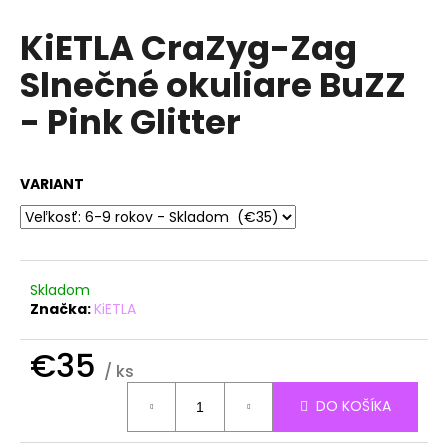
á
KiETLA CraZyg-Zag
j
Slnečné okuliare BuZZ
s
ť
- Pink Glitter
?
VARIANT
HĽADAŤ
Skladom
Značka:
KiETLA
O
d
€35
p
/ ks
o
Jednotková
r
DO KOŠÍKA
cena:
ú