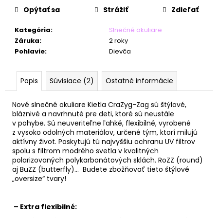
č
Opýtať sa
Strážiť
Zdieľať
a
m
Kategória
:
Slnečné okuliare
e
Záruka
:
2 roky
Pohlavie
:
Dievča
Popis
Súvisiace (2)
Ostatné informácie
Nové slnečné okuliare Kietla CraZyg-Zag sú štýlové,
bláznivé a navrhnuté pre deti, ktoré sú neustále
v pohybe. Sú neuveriteľne ľahké, flexibilné, vyrobené
z vysoko odolných materiálov, určené tým, ktorí milujú
aktívny život. Poskytujú tú najvyššiu ochranu UV filtrov
spolu s filtrom modrého svetla v kvalitných
polarizovaných polykarbonátových sklách. RoZZ (round)
aj BuZZ (butterfly)… Budete zbožňovať tieto štýlové
„oversize“ tvary!
– Extra flexibilné: