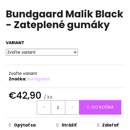
á
Bundgaard Malik Black
j
- Zateplené gumáky
s
ť
?
VARIANT
HĽADAŤ
Zvoľte variant
Značka:
Bundgaard
O
€42,90
/ ks
d
Jednotková
p
DO KOŠÍKA
cena:
o
r
ú
Opýtať sa
Strážiť
Zdieľať