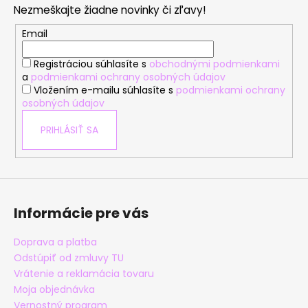
Nezmeškajte žiadne novinky či zľavy!
ä
t
Email
i
Registráciou súhlasíte s
obchodnými podmienkami
e
a
podmienkami ochrany osobných údajov
Vložením e-mailu súhlasíte s
podmienkami ochrany
osobných údajov
PRIHLÁSIŤ SA
Informácie pre vás
Doprava a platba
Odstúpiť od zmluvy TU
Vrátenie a reklamácia tovaru
Moja objednávka
Vernostný program