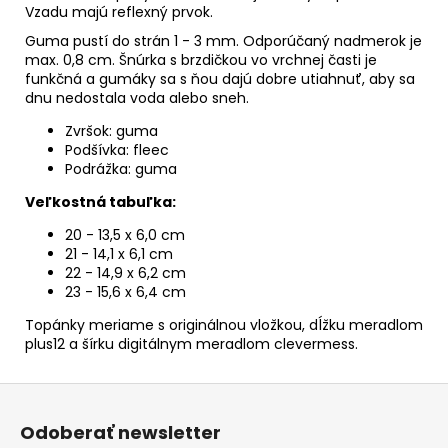
Vzadu majú reflexný prvok.
Guma pustí do strán 1 - 3 mm. Odporúčaný nadmerok je
max. 0,8 cm.
Šnúrka s brzdičkou vo vrchnej časti je
funkčná a gumáky sa s ňou dajú dobre utiahnuť, aby sa
dnu nedostala voda alebo sneh.
Zvršok: guma
Podšívka: fleec
Podrážka: guma
Veľkostná tabuľka:
20 - 13,5 x 6,0 cm
21 - 14,1 x 6,1 cm
22 - 14,9 x 6,2 cm
23 - 15,6 x 6,4 cm
Topánky meriame s originálnou vložkou, dĺžku meradlom
plus12 a šírku digitálnym meradlom clevermess.
Z
á
Odoberať newsletter
p