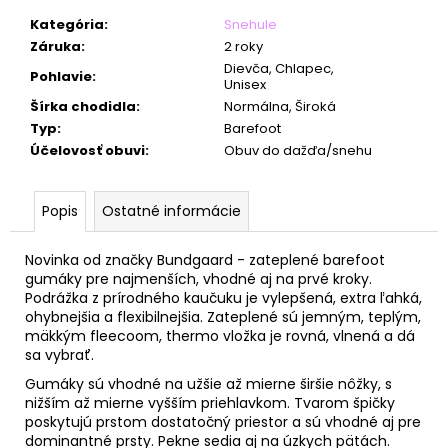
č
a
Kategória
:
Snehule
m
Záruka
:
2 roky
e
Dievča, Chlapec,
Pohlavie
:
Unisex
Šírka chodidla
:
Normálna, Široká
Typ
:
Barefoot
Účelovosť obuvi
:
Obuv do dažďa/snehu
Popis
Ostatné informácie
Novinka od značky Bundgaard - zateplené barefoot
gumáky pre najmenších, vhodné aj na prvé kroky.
Podrážka z prírodného kaučuku je vylepšená, extra ľahká,
ohybnejšia a flexibilnejšia. Zateplené sú jemným, teplým,
mäkkým fleecoom, thermo vložka je rovná, vlnená a dá
sa vybrať.
Gumáky sú vhodné na užšie až mierne širšie nôžky, s
nižším až mierne vyšším priehlavkom. Tvarom špičky
poskytujú prstom dostatočný priestor a sú vhodné aj pre
dominantné prsty. Pekne sedia aj na úzkych pätách.