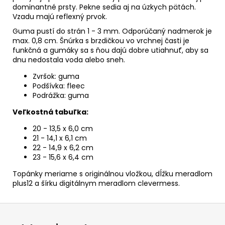
dominantné prsty. Pekne sedia aj na úzkych pätách.
Vzadu majú reflexný prvok.
Guma pustí do strán 1 - 3 mm. Odporúčaný nadmerok je
max. 0,8 cm.
Šnúrka s brzdičkou vo vrchnej časti je
funkčná a gumáky sa s ňou dajú dobre utiahnuť, aby sa
dnu nedostala voda alebo sneh.
Zvršok: guma
Podšívka: fleec
Podrážka: guma
Veľkostná tabuľka:
20 - 13,5 x 6,0 cm
21 - 14,1 x 6,1 cm
22 - 14,9 x 6,2 cm
23 - 15,6 x 6,4 cm
Topánky meriame s originálnou vložkou, dĺžku meradlom
plus12 a šírku digitálnym meradlom clevermess.
Z
á