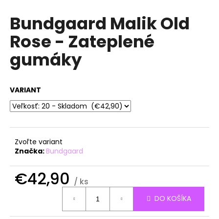
á
Bundgaard Malik Old
j
Rose - Zateplené
s
ť
gumáky
?
VARIANT
HĽADAŤ
Zvoľte variant
Značka:
Bundgaard
O
d
€42,90
p
/ ks
o
Jednotková
r
DO KOŠÍKA
cena:
ú