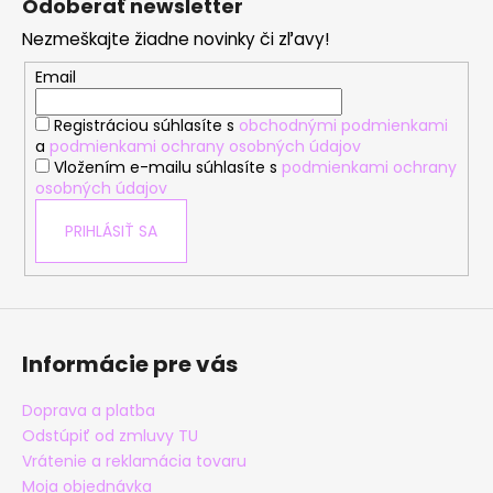
Odoberať newsletter
p
Nezmeškajte žiadne novinky či zľavy!
ä
t
Email
i
Registráciou súhlasíte s
obchodnými podmienkami
e
a
podmienkami ochrany osobných údajov
Vložením e-mailu súhlasíte s
podmienkami ochrany
osobných údajov
PRIHLÁSIŤ SA
Informácie pre vás
Doprava a platba
Odstúpiť od zmluvy TU
Vrátenie a reklamácia tovaru
Moja objednávka