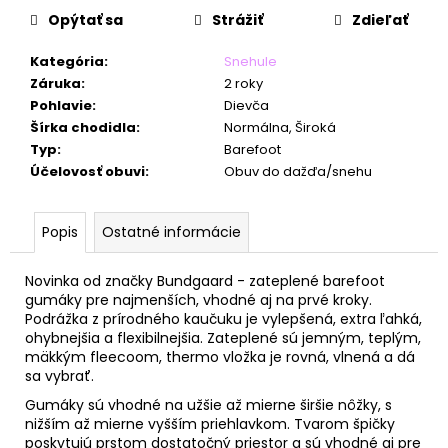
č
Opýtať sa
Strážiť
Zdieľať
a
m
Kategória
:
Snehule
e
Záruka
:
2 roky
Pohlavie
:
Dievča
Šírka chodidla
:
Normálna, Široká
Typ
:
Barefoot
Účelovosť obuvi
:
Obuv do dažďa/snehu
Popis
Ostatné informácie
Novinka od značky Bundgaard - zateplené barefoot
gumáky pre najmenších, vhodné aj na prvé kroky.
Podrážka z prírodného kaučuku je vylepšená, extra ľahká,
ohybnejšia a flexibilnejšia. Zateplené sú jemným, teplým,
mäkkým fleecoom, thermo vložka je rovná, vlnená a dá
sa vybrať.
Gumáky sú vhodné na užšie až mierne širšie nôžky, s
nižším až mierne vyšším priehlavkom. Tvarom špičky
poskytujú prstom dostatočný priestor a sú vhodné aj pre