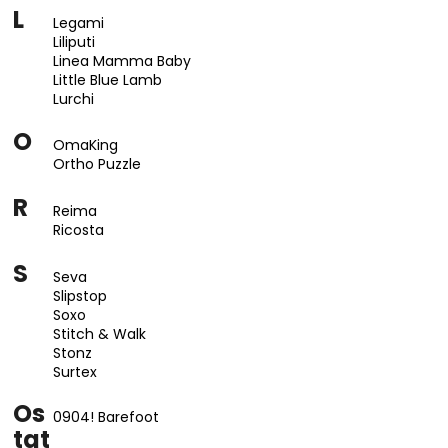
L
Legami
Liliputi
Linea Mamma Baby
Little Blue Lamb
Lurchi
O
OmaKing
Ortho Puzzle
R
Reima
Ricosta
S
Seva
Slipstop
Soxo
Stitch & Walk
Stonz
Surtex
Os
0904! Barefoot
tat