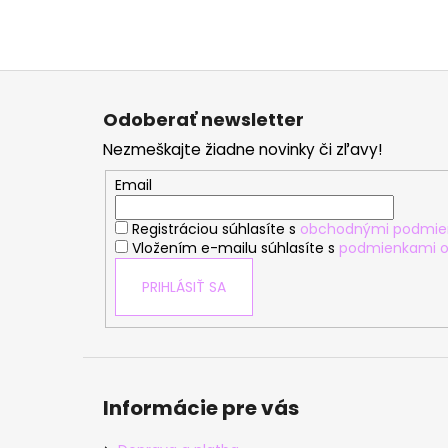
Z
á
Odoberať newsletter
p
Nezmeškajte žiadne novinky či zľavy!
ä
t
Email
i
Registráciou súhlasíte s
obchodnými podmie
e
Vložením e-mailu súhlasíte s
podmienkami o
PRIHLÁSIŤ SA
Informácie pre vás