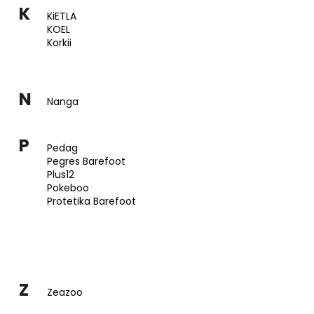
K
KiETLA
KOEL
Korkii
N
Nanga
P
Pedag
Pegres Barefoot
Plus12
Pokeboo
Protetika Barefoot
Z
Zeazoo