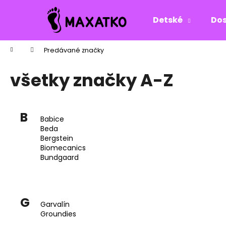
K
Prejsť
na
o
Detské
Dos
obsah
Späť
Späť
š
do
do
í
Domov
Predávané značky
k
obchodu
obchodu
všetky značky A-Z
B
Babice
Beda
Bergstein
Biomecanics
Bundgaard
G
Garvalín
Groundies