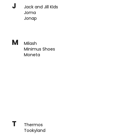
J
Jack and Jill KIds
Joma
Jonap
M
Milash
Minimus Shoes
Moneta
T
Thermos
Tookyland