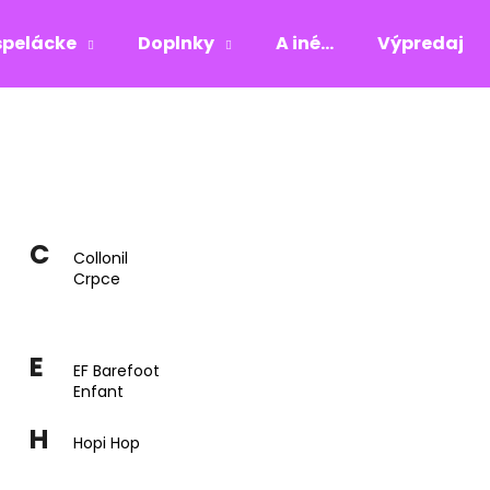
pelácke
Doplnky
A iné...
Výpredaj
Čo potrebujete nájsť?
HĽADAŤ
C
Collonil
Crpce
Odporúčame
E
EF Barefoot
Enfant
H
Hopi Hop