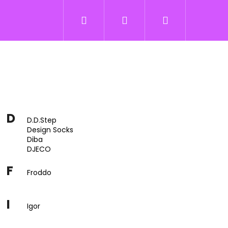
Hľadať
Prihlásenie
Nákupný
košík
D
D.D.Step
Design Socks
Diba
DJECO
F
Froddo
I
Igor